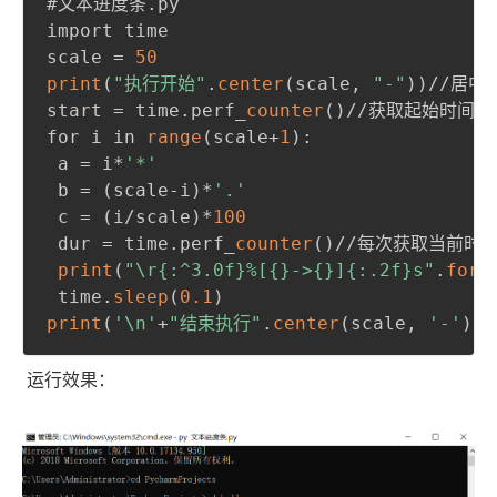
#文本进度条.py

import time

scale = 
50
print
(
"执行开始"
.
center
(
scale
,
"-"
)
)
//居中对
start = time.perf_
counter
(
)
//获取起始时间

for i in 
range
(
scale+
1
)
:
 a = i*
'*'
 b = 
(
scale-i
)
*
'.'
 c = 
(
i/scale
)
*
100
 dur = time.perf_
counter
(
)
//每次获取当前时间
print
(
"\r{:^3.0f}%[{}->{}]{:.2f}s"
.
form
 time.
sleep
(
0.1
)
print
(
'\n'
+
"结束执行"
.
center
(
scale
,
'-'
)
)
运行效果：