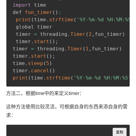
import
 time

def 
fun_timer
(
)
:
print
(
time
.
strftime
(
'%Y-%m-%d %H:%M:%S'
 global timer

 timer 
=
 threading
.
Timer
(
2
,
fun_timer
)
 timer
.
start
(
)
;
timer 
=
 threading
.
Timer
(
1
,
fun_timer
)
timer
.
start
(
)
;
time
.
sleep
(
5
)
timer
.
cancel
(
)
print
(
time
.
strftime
(
'%Y-%m-%d %H:%M:%S'
)
方法二，根据time中的来定义timer：
这种方法使用比较灵活，可根据自身的东西来添自身的需
求：
Copy
复制