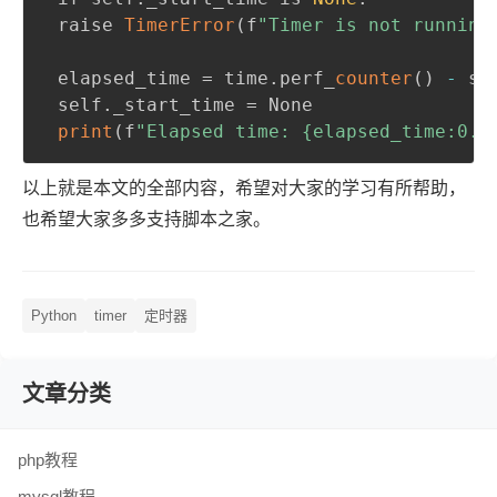
 raise 
TimerError
(
f
"Timer is not running
 elapsed_time = time.perf_
counter
(
)
-
 se
 self._start_time = None

print
(
f
"Elapsed time: {elapsed_time:0.4
以上就是本文的全部内容，希望对大家的学习有所帮助，
也希望大家多多支持脚本之家。
Python
timer
定时器
文章分类
php教程
mysql教程