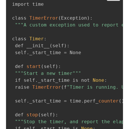
import time

class 
TimerError
(
Exception
)
:
""
"A custom exception used to report er
class 
Timer
:
 def __init__
(
self
)
:
 self._start_time = None

 def 
start
(
self
)
:
""
"Start a new timer"
""
 if self._start_time is not 
None
:
 raise 
TimerError
(
f
"Timer is running. Us
 self._start_time = time.perf_
counter
(
)
 def 
stop
(
self
)
:
""
"Stop the timer, and report the elaps
 if self._start_time is 
None
: