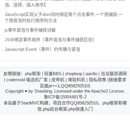
泡、选择、插入排序】
JavaScript实现父子dom同时绑定两个点击事件,一个用捕获,一
个用冒泡时执行顺序的方法
js事件冒泡与事件捕获详解
JS中绑定事件顺序（事件冒泡与事件捕获区别）
Javascript Event（事件）的传播与冒泡
友情链接：
php框架
|
轻量BBS
|
shoploop
|
aardio
|
当当猫资源网
|
codemold
输送机厂家
|
皮带机
|
堆取料机
|
隐私政策
(链接要求
百度pr>=1,QQ858292510)
Copyright
♥
by
Shaobing
. Licensed under the
Apache2 License
.
鲁ICP备15004481号-2
本站基于StartMVC构建，项目合作QQ858292510，php框架有哪
些,php后台框架,php快速入门