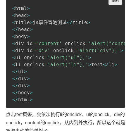
复制
<
html
>
<
head
>
<
title
>
js事件冒泡测试
<
/
title
>
<
/
head
>
<
body
>
<
div id
=
'content'
 onclick
=
'alert("conten
<
div id
=
'div'
 onclick
=
'alert("div");'
>
<
ul onclick
=
'alert("ul");'
>
<
li onclick
=
'alert("li");'
>
test
<
/
li
>
<
/
ul
>
<
/
div
>
<
/
div
>
<
/
body
>
<
/
html
>
点击test页签，会依次执行li的onclick、ul的onclick、div的
onclick，content的onclick，从内到外执行，所以这个就是
冒泡事件的简单例子