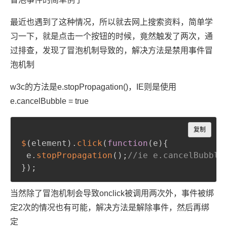
最近也遇到了这种情况，所以就去网上搜索资料，简单学
习一下，就是点击一个按钮的时候，竟然触发了两次，通
过排查，发现了冒泡机制导致的，解决方法是禁用事件冒
泡机制
w3c的方法是e.stopPropagation()，IE则是使用
e.cancelBubble = true
Copy
复制
$
(
element
)
.
click
(
function
(
e
)
{
 e
.
stopPropagation
(
)
;
//ie e.cancelBubble
}
)
;
当然除了冒泡机制会导致onclick被调用两次外，事件被绑
定2次的情况也有可能，解决方法是解除事件，然后再绑
定