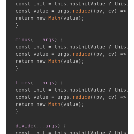
 const init = this.hasInitValue ? this.
v
 const value = args.
reduce
(
(
pv
,
 cv
)
 => p
 return new 
Math
(
value
)
;
}
minus
(
..
.args
)
{
 const init = this.hasInitValue ? this.
v
 const value = args.
reduce
(
(
pv
,
 cv
)
 => p
 return new 
Math
(
value
)
;
}
times
(
..
.args
)
{
 const init = this.hasInitValue ? this.
v
 const value = args.
reduce
(
(
pv
,
 cv
)
 => p
 return new 
Math
(
value
)
;
}
divide
(
..
.args
)
{
 const init = this.hasInitValue ? this.
v