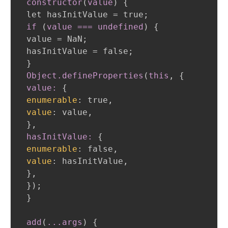
constructor
(
value
)
{
 let hasInitValue = true
;
if 
(
value === undefined
)
{
 value = NaN
;
 hasInitValue = false
;
}
Object
.defineProperties
(
this
,
{
value:
{
enumerable
:
 true
,
value
:
 value
,
}
,
 hasInitValue:
{
enumerable
:
 false
,
value
:
 hasInitValue
,
}
,
}
)
;
}
add
(
..
.args
)
{