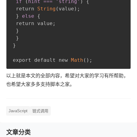
if 
(
hint === 'string'
)
{
 return 
String
(
value
)
;
}
else
{
 return value
;
}
}
}
export default new 
Math
(
)
;
以上就是本文的全部内容，希望对大家的学习有所帮助，
也希望大家多多支持脚本之家。
JavaScript
链式调用
文章分类