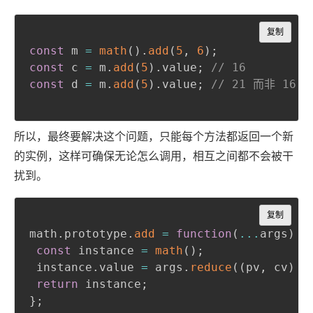
Copy
复制
const
 m 
=
math
(
)
.
add
(
5
,
6
)
;
const
 c 
=
 m
.
add
(
5
)
.
value
;
// 16
const
 d 
=
 m
.
add
(
5
)
.
value
;
// 21 而非 16
所以，最终要解决这个问题，只能每个方法都返回一个新
的实例，这样可确保无论怎么调用，相互之间都不会被干
扰到。
Copy
复制
math
.
prototype
.
add
=
function
(
...
args
)
{
const
 instance 
=
math
(
)
;
 instance
.
value 
=
 args
.
reduce
(
(
pv
,
 cv
)
=
return
 instance
;
}
;