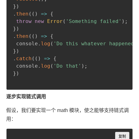
}
)
.
then
(
(
)
=>
{
throw
new
Error
(
'Something failed'
)
;
}
)
.
then
(
(
)
=>
{
 console
.
log
(
'Do this whatever happened 
}
)
.
catch
(
(
)
=>
{
 console
.
log
(
'Do that'
)
;
}
)
逐步实现链式调用
假设，我们要实现一个 math 模块，使之能够支持链式调
用：
Copy
复制