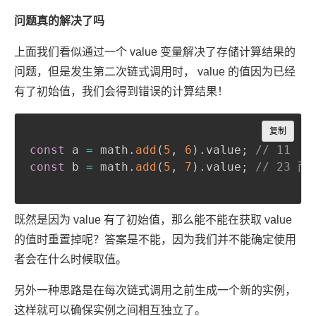
问题真的解决了吗
上面我们看似通过一个 value 变量解决了存储计算结果的
问题，但是发生第二次链式调用时， value 的值因为已经
有了初始值，我们会得到错误的计算结果！
Copy
复制
const
 a 
=
 math
.
add
(
5
,
6
)
.
value
;
// 11
const
 b 
=
 math
.
add
(
5
,
7
)
.
value
;
// 23 而
既然是因为 value 有了初始值，那么能不能在获取 value
的值时重置掉呢？答案是不能，因为我们并不能确定使用
者会在什么时候取值。
另外一种思路是在每次链式调用之前生成一个新的实例，
这样就可以确保实例之间相互独立了。