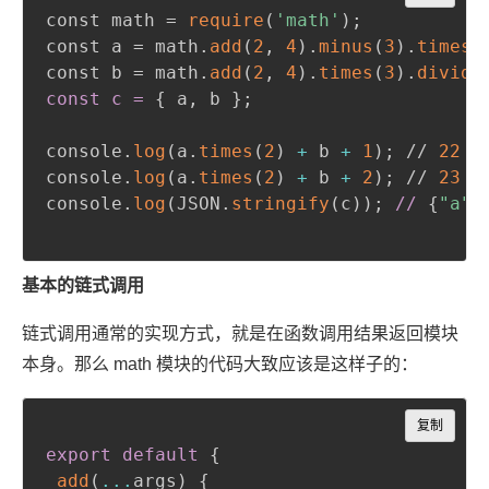
const math = 
require
(
'math'
)
;
const a = math.
add
(
2
,
4
)
.
minus
(
3
)
.
times
(
const b = math.
add
(
2
,
4
)
.
times
(
3
)
.
divide
const c =
{
 a
,
 b 
}
;
console.
log
(
a.
times
(
2
)
+
 b 
+
1
)
;
 // 
22
console.
log
(
a.
times
(
2
)
+
 b 
+
2
)
;
 // 
23
console.
log
(
JSON.
stringify
(
c
)
)
;
//
{
"a"
:
基本的链式调用
链式调用通常的实现方式，就是在函数调用结果返回模块
本身。那么 math 模块的代码大致应该是这样子的：
Copy
复制
export
default
{
add
(
...
args
)
{