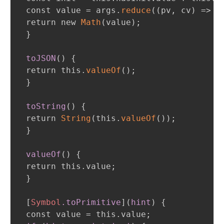
 const value = args.
reduce
(
(
pv
,
 cv
)
 => p
 return new 
Math
(
value
)
;
}
toJSON
(
)
{
 return this.
valueOf
(
)
;
}
toString
(
)
{
 return 
String
(
this.
valueOf
(
)
)
;
}
valueOf
(
)
{
 return this.value
;
}
[
Symbol
.toPrimitive
]
(
hint
)
{
 const value = this.value
;