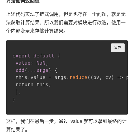
方法如何返回值
上述代码实现了链式调用，但是也存在一个问题，就是无
法获取计算结果。所以我们需要对模块进行改造，使用一
个内部变量来存储计算结果。
Copy
复制
export default
{
value: NaN
,
 add
(
..
.args
)
{
 this.value = args.
reduce
(
(
pv
,
 cv
)
 => pv
 return this
;
}
,
}
这样，我们在最后一步，通过 .value 就可以拿到最终的计
算结果了。