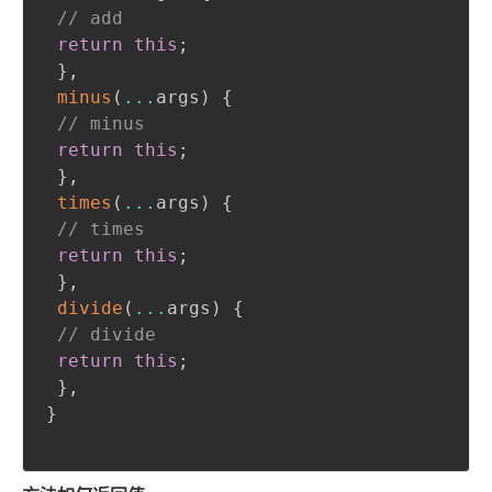
// add
return
this
;
}
,
minus
(
...
args
)
{
// minus
return
this
;
}
,
times
(
...
args
)
{
// times
return
this
;
}
,
divide
(
...
args
)
{
// divide
return
this
;
}
,
}