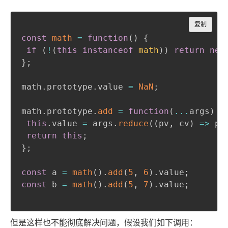
Copy
复制
const
math
=
function
(
)
{
if
(
!
(
this
instanceof
math
)
)
return
new
}
;
math
.
prototype
.
value 
=
NaN
;
math
.
prototype
.
add
=
function
(
...
args
)
{
this
.
value 
=
 args
.
reduce
(
(
pv
,
 cv
)
=>
 pv
return
this
;
}
;
const
 a 
=
math
(
)
.
add
(
5
,
6
)
.
value
;
const
 b 
=
math
(
)
.
add
(
5
,
7
)
.
value
;
但是这样也不能彻底解决问题，假设我们如下调用：