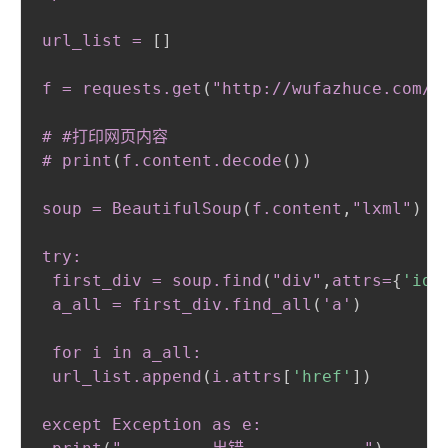
url_list = 
[
]
f = requests
.get
(
"http://wufazhuce
.com
/"
# #打印网页内容

# print
(
f
.content
.decode
(
)
)
soup = BeautifulSoup
(
f
.content
,
"lxml"
)
try:

 first_div = soup
.find
(
"div"
,
attrs=
{
'id'
 a_all = first_div
.find_all
(
'a'
)
 for i in a_all:

 url_list
.append
(
i
.attrs
[
'href'
]
)
except Exception as e:
