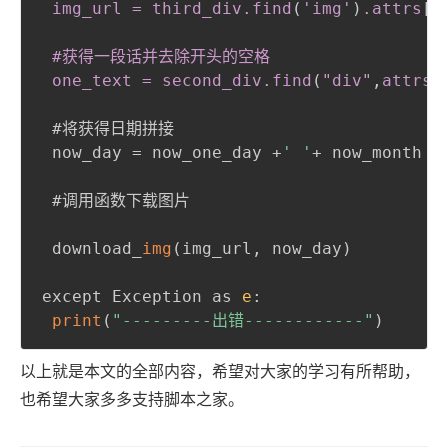
 img_url = third_div
.find
(
'img'
)
.attrs
[
'
 #获得一段话并去除开头的空格

 one_text = second_div
.find
(
"div"
,
attrs=
 #将获得日期拼接

 now_day = now_one_day +
' '
+ now_month

 #调用函数下载图片

 download_
img
(
img_url
,
 now_day
)
except Exception as 
e
:
print
(
"---------出错------------"
)
以上就是本文的全部内容，希望对大家的学习有所帮助，
也希望大家多多支持脚本之家。