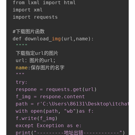
from lxml import html

import xml

import requests

#下载图片函数

def download_
img
(
url
,
name
)
:
""
""
 下载指定url的图片

 url：图片的url；

name
:
保存图片的名字

"""

 try:

 respone = requests
.get
(
url
)
 f_img = respone
.content
 path = r'C:\Users\86131\Desktop\itchat\
 with open
(
path
,
 "wb"
)
as f:

 f
.write
(
f_img
)
 except Exception as e:

 print
(
"---------地址出错------------"
)