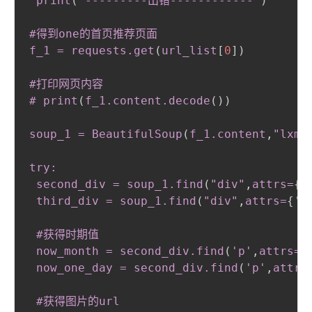
 print
(
"---------出错------------"
)
#得到one的首页推荐页面

f_1 = requests
.get
(
url_list
[
0
]
)
#打印网页内容

# print
(
f_1
.content
.decode
(
)
)
soup_1 = BeautifulSoup
(
f_1
.content
,
"lxml
try:

 second_div = soup_1
.find
(
"div"
,
attrs=
{
'
 third_div = soup_1
.find
(
"div"
,
attrs=
{
'i
 #获得时期值

 now_month = second_div
.find
(
'p'
,
attrs=
{
 now_one_day = second_div
.find
(
'p'
,
attrs
 #获得图片的url
