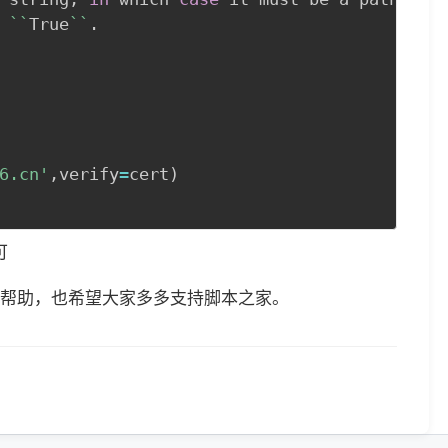
 
`
`
True
`
`
.
6.cn'
,
verify
=
cert
)
可
帮助，也希望大家多多支持脚本之家。