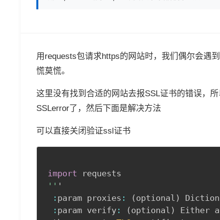
用requests包请求https的网站时，我们偶尔会
慌莫慌。
这里没有找到合适的网站去报SSL证书的错误，所以
SSLerror了，然后下面是解决方法
可以直接关闭验证ssl证书
import
''
'

:
param proxies
:
(
optional
)
 Diction
:
param verify
:
(
optional
)
 Either a