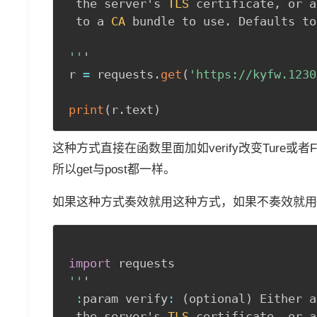
 the server's 
TLS
 certificate
,
 or a
 to a 
CA
 bundle to use
.
 Defaults to
''
'

r 
=
 requests
.
get
(
'https://kyfw.1230
print
(
r
.
text
)
这种方式直接在函数里面加如verify改变Ture或者Fal
所以get与post都一样。
如果这种方式奏效就用这种方式，如果不奏效就用
import
''
'

:
param verify
:
(
optional
)
 Either a
 the server's 
TLS
 certificate
,
 or a