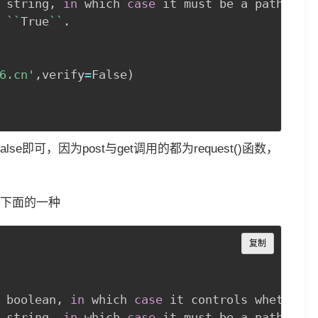
 string
,
in
 which 
case
 it must be a path

 
`
`
True
`
`
.
6.cn'
,
verify
=
False
)
se即可，因为post与get调用的都为request()函数，
下面的一种
Copy
复制
 boolean
,
in
 which 
case
 it controls whether w
 string
,
in
 which 
case
 it must be a path
