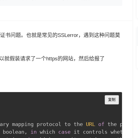
遇到证书问题。也就是常见的SSLerror，遇到这种问题莫
就假装请求了一个https的网站，然后给报了
Copy
复制
ary mapping protocol to the 
URL
of
 the proxy
 boolean
,
in
 which 
case
 it controls whether w