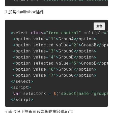
1.加载duallistbox插件
Copy
复制
<
select 
class
=
"form-control"
 multiple
=
"m
<
option value
=
"1"
>
GroupA
<
/
option
>
<
option selected value
=
"2"
>
GroupB
<
/
opti
<
option value
=
"3"
>
GroupC
<
/
option
>
<
option value
=
"4"
>
GroupD
<
/
option
>
<
option selected value
=
"5"
>
GroupE
<
/
opti
<
option value
=
"6"
>
GroupF
<
/
option
>
<
option value
=
"7"
>
GroupG
<
/
option
>
<
/
select
>
<
script
>
var
 selectorx 
=
$
(
'select[name="groups"
<
/
script
>
1.完成以上两步可以看到页面效果如下