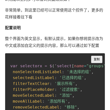
非常简单，到这里已经可以正常使用这个控件了，更多的
花样接着往下看
配置说明
整个界面为英文显示，有默认提示，如果你想将提示改为
中文或添加自定义的提示内容，那么可以通过如下配置
Copy
复制
var selectorx = $
(
'select
[
name
=
"groups"
]
nonSelectedListLabel
:
'未选择的组'
,
selectedListLabel
:
'已选择的组'
,
filterTextClear
:
'展示所有'
,
filterPlaceHolder
:
'过滤搜索'
,
moveSelectedLabel
:
"添加"
,
moveAllLabel
:
'添加所有'
,
removeSelectedLabel
:
"移除"
,