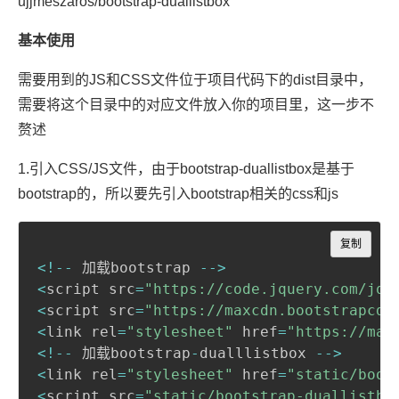
ujjmeszaros/bootstrap-duallistbox
基本使用
需要用到的JS和CSS文件位于项目代码下的dist目录中，
需要将这个目录中的对应文件放入你的项目里，这一步不
赘述
1.引入CSS/JS文件，由于bootstrap-duallistbox是基于
bootstrap的，所以要先引入bootstrap相关的css和js
Copy
复制
<
!
--
 加载bootstrap 
--
>
<
script src
=
"https://code.jquery.com/jqu
<
script src
=
"https://maxcdn.bootstrapcdn
<
link rel
=
"stylesheet"
 href
=
"https://max
<
!
--
 加载bootstrap
-
dualllistbox 
--
>
<
link rel
=
"stylesheet"
 href
=
"static/boot
<
script src
=
"static/bootstrap-duallistbo