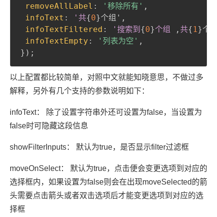
removeAllLabel
:
'移除所有'
,
infoText
:
'共
{
0
}
个组'
,
infoTextFiltered
:
'搜索到
{
0
}
个组 
,
共
{
1
}
个组
infoTextEmpty
:
'列表为空'
,
}
)
;
以上配置都比较简单，对照中文就能知晓意思，不做过多
解释，另外有几个支持的参数说明如下：
infoText： 除了设置字符串外还可设置为false，当设置为
false时可隐藏这段信息
showFilterInputs： 默认为true，是否显示filter过滤框
moveOnSelect： 默认为true，点击便会变更选项到对应的
选择框内，如果设置为false则会在出现moveSelected的箭
头需要点击箭头或者双击选项后才能变更选项到对应的选
择框