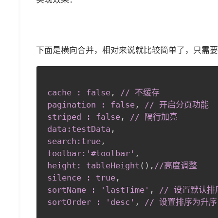
下面是横向合并，相对来说就比较简单了，只需要对
cache : false
,
 // 不缓存

pagination : false
,
 // 开启分页功能

striped : false
,
 // 隔行加亮

data
:testData
,
search
:true
,
toolbar:'
#toolbar
'
,
height: tableHeight
(
)
,
//高度调整

silence : true
,
sortName : 'lastTime'
,
 // 设置默认排序
sortOrder : 'desc'
,
 // 设置排序为升序 a