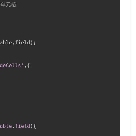
单元格

able
,
field
)
;
geCells'
,
{
able
,
field
)
{