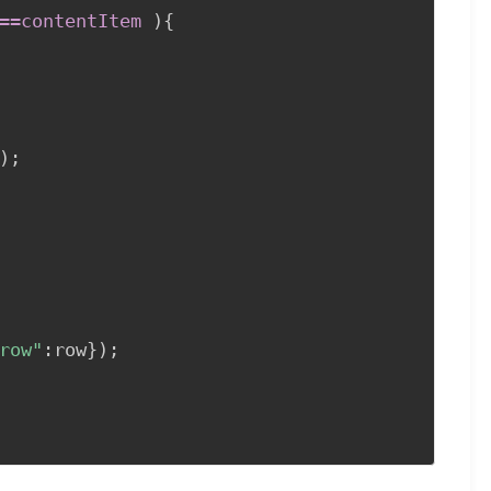
==contentItem 
)
{
)
;
row"
:
row
}
)
;