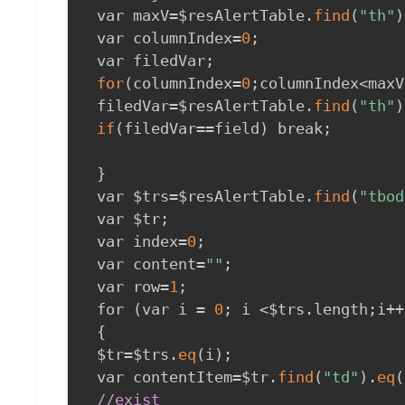
 var maxV=$resAlertTable.
find
(
"th"
)
 var columnIndex=
0
;
 var filedVar
;
for
(
columnIndex=
0
;
columnIndex<maxV
 filedVar=$resAlertTable.
find
(
"th"
)
if
(
filedVar==field
)
 break
;
}
 var $trs=$resAlertTable.
find
(
"tbod
 var $tr
;
 var index=
0
;
 var content=
""
;
 var row=
1
;
 for 
(
var i = 
0
;
 i <$trs.length
;
i++
{
 $tr=$trs.
eq
(
i
)
;
 var contentItem=$tr.
find
(
"td"
)
.
eq
(
//exist
