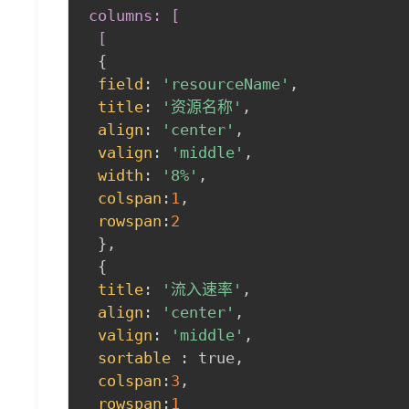
columns: [

 [
{
field
:
'resourceName'
,
title
:
'资源名称'
,
align
:
'center'
,
valign
:
'middle'
,
width
:
'8%'
,
colspan
:
1
,
rowspan
:
2
}
,
{
title
:
'流入速率'
,
align
:
'center'
,
valign
:
'middle'
,
sortable
:
 true
,
colspan
:
3
,
rowspan
:
1