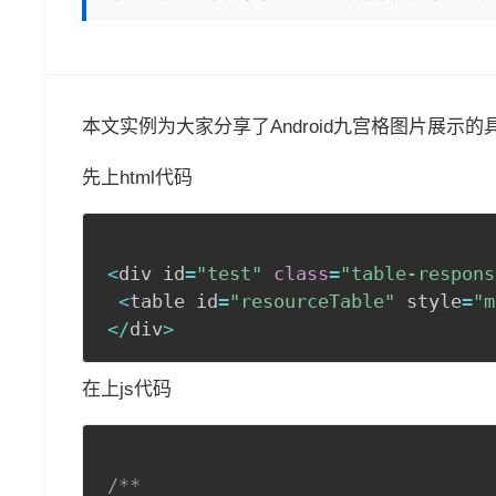
本文实例为大家分享了Android九宫格图片展示
先上html代码
<
div id
=
"test"
class
=
"table-respons
<
table id
=
"resourceTable"
 style
=
"m
<
/
div
>
在上js代码
/**
