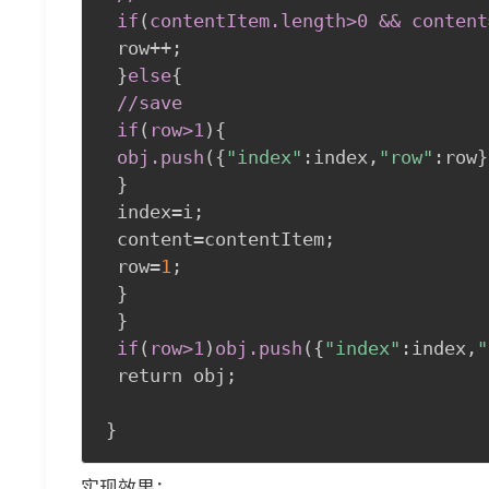
 if
(
contentItem
.length
>
0 && content
 row++
;
}
else
{
//save

 if
(
row
>
1
)
{
obj
.push
(
{
"index"
:
index
,
"row"
:
row
}
}
 index=i
;
 content=contentItem
;
 row=
1
;
}
}
if
(
row
>
1
)
obj
.push
(
{
"index"
:
index
,
"
 return obj
;
}
实现效果：