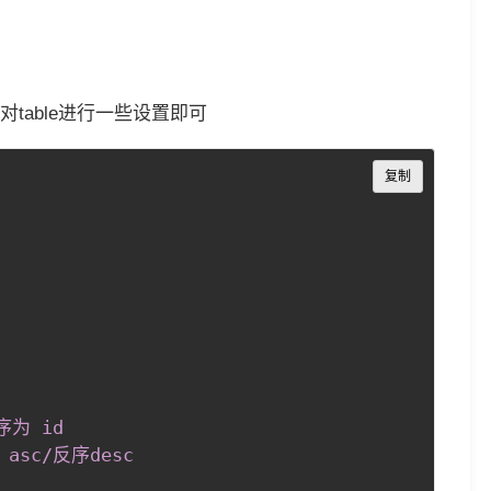
table进行一些设置即可
Copy
复制
为 id

sc/反序desc
