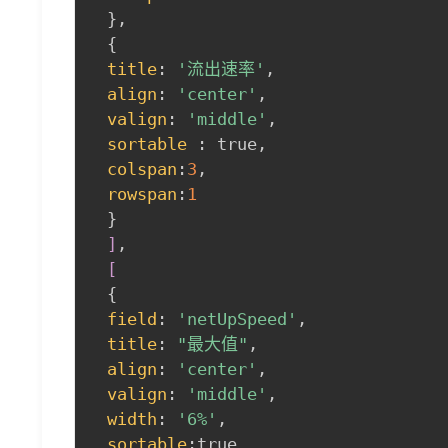
}
,
{
title
:
'流出速率'
,
align
:
'center'
,
valign
:
'middle'
,
sortable
:
 true
,
colspan
:
3
,
rowspan
:
1
}
]
,
 [
{
field
:
'netUpSpeed'
,
title
:
"最大值"
,
align
:
'center'
,
valign
:
'middle'
,
width
:
'6%'
,
sortable
:
true
