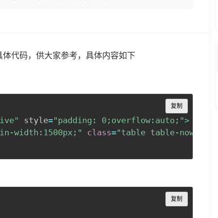
的具体代码，供大家参考，具体内容如下
Copy
复制
ive"
 style
=
"padding: 0;overflow:auto;"
>
in-width:1500px;"
class
=
"table table-nowrap"
Copy
复制