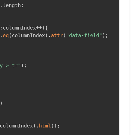
.length
;
;
columnIndex++
)
{
.
eq
(
columnIndex
)
.
attr
(
"data-field"
)
;
y > tr"
)
;
)
columnIndex
)
.
html
(
)
;