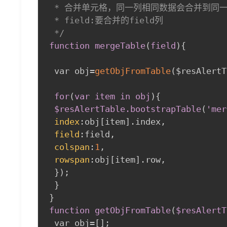
 * 合并单元格，同一列相同数据会合并到同一
 * field:要合并的field列

 */
function mergeTable
(
field
)
{
 var obj=
getObjFromTable
(
$resAlertT
for
(
var item in obj
)
{
$resAlertTable
.bootstrapTable
(
'mer
index
:
obj[item].index
,
field
:
field
,
colspan
:
1
,
rowspan
:
obj[item].row
,
}
)
;
}
}
function getObjFromTable
(
$resAlertT
 var obj=[]
;