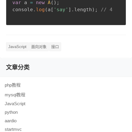
var
 a 
=
new
A
(
)
;
console
.
log
(
a
[
'say'
]
.
length
)
;
// 4
JavaScript
面向对象
接口
文章分类
php教程
mysql教程
JavaScript
python
aardio
startmvc