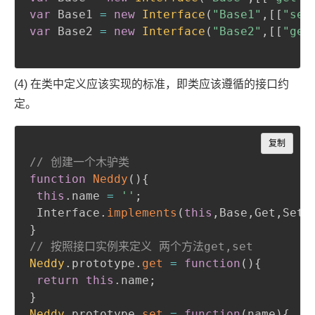
var
 Base1 
=
new
Interface
(
"Base1"
,
[
[
"set
var
 Base2 
=
new
Interface
(
"Base2"
,
[
[
"get
(4) 在类中定义应该实现的标准，即类应该遵循的接口约
定。
Copy
复制
// 创建一个木驴类
function
Neddy
(
)
{
this
.
name 
=
''
;
 Interface
.
implements
(
this
,
Base
,
Get
,
Set
)
}
// 按照接口实例来定义 两个方法get,set
Neddy
.
prototype
.
get
=
function
(
)
{
return
this
.
name
;
}
Neddy
.
prototype
.
set
=
function
(
name
)
{