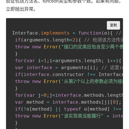
验证包括方法名、function类型和参数个数。如果有问题，
立即抛出异常。
Copy
复制
Interface
.
implements
=
function
(
o
)
{
// 
if
(
arguments
.
length
<
2
)
{
// 检测该方法传递
throw
new
Error
(
"接口约定类应包含至少两个参数
}
for
(
var
 i
=
1
;
i
<
arguments
.
length
;
 i
++
)
{
/
var
interface
=
 arguments
[
i
]
;
// 这里in
if
(
interface
.
constructor 
!==
 Interface
)
throw
new
Error
(
'从第2个以上的参数必须为接口
}
for
(
var
 j
=
0
;
j
<
interface
.
methods
.
length
;
var
 method 
=
interface
.
methods
[
j
]
[
0
]
;
if
(
!
o
[
method
]
||
typeof
 o
[
method
]
!==
'
throw
new
Error
(
"该实现类没能履行"
+
inter
}