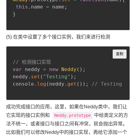
this
.
name 
=
 name
;
}
(5) 在类中设置了多个接口实例，我们来进行检测
Copy
复制
// 检测接口实现
var
 neddy 
=
new
Neddy
(
)
;
neddy
.
set
(
"Testing"
)
;
console
.
log
(
neddy
.
get
(
)
)
;
// Testing
成功完成接口的应用，这里，如果在Neddy类中，我们让
它实现的接口实例和
中给类定义的方
Neddy.prototype
法不统一，或者接口与接口之间有冲突，就会抛出异常。
比如我们可以修改Neddy中的接口实现，再给它添加一个