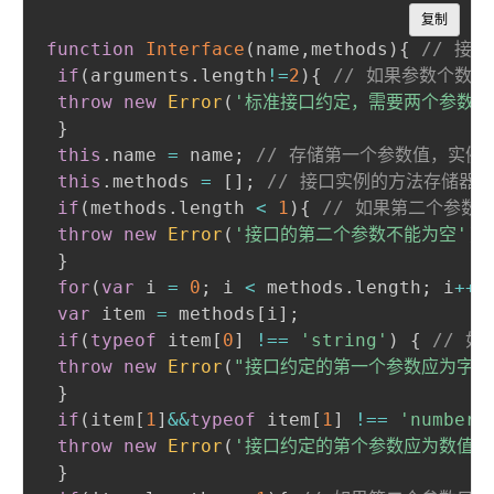
Copy
复制
function
Interface
(
name
,
methods
)
{
// 接
if
(
arguments
.
length
!=
2
)
{
// 如果参数个数
throw
new
Error
(
'标准接口约定，需要两个参数'
}
this
.
name 
=
 name
;
// 存储第一个参数值，实例
this
.
methods 
=
[
]
;
// 接口实例的方法存储器
if
(
methods
.
length 
<
1
)
{
// 如果第二个参数
throw
new
Error
(
'接口的第二个参数不能为空'
)
;
}
for
(
var
 i 
=
0
;
 i 
<
 methods
.
length
;
 i
++
)
var
 item 
=
 methods
[
i
]
;
if
(
typeof
 item
[
0
]
!==
'string'
)
{
// 
throw
new
Error
(
"接口约定的第一个参数应为字符
}
if
(
item
[
1
]
&&
typeof
 item
[
1
]
!==
'number'
throw
new
Error
(
'接口约定的第个参数应为数值'
}