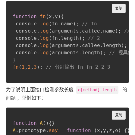
Copy
复制
function
fn
(
x
,
y
)
{
 console
.
log
(
fn
.
name
)
;
// fn
 console
.
log
(
arguments
.
callee
.
name
)
;
// 
 console
.
log
(
fn
.
length
)
;
// 2
 console
.
log
(
arguments
.
callee
.
length
)
;
/
 console
.
log
(
arguments
.
length
)
;
// 视具体
}
fn
(
1
,
2
,
3
)
;
// 分别输出 fn fn 2 2 3
为了说明上面接口检测参数长度
的
o[method].length
问题 ，举例如下：
Copy
复制
function
A
(
)
{
}
A
.
prototype
.
say
=
function
(
x
,
y
,
z
,
o
)
{
}