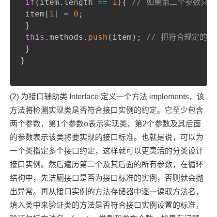
if
(
item
.
length 
==
1
)
{
// 如果第二个参数只
 item
[
1
]
=
0
;
}
this
.
methods
.
push
(
item
)
;
// 把符合规定的
}
}
(2) 为接口辅助类 Interface 定义一个方法 implements，该
方法将检测实现类是否符合接口实例的约定。它至少包含
两个参数，第1个参数o表示实现类，第2个参数及其后面
的参数表示该类将要实现的接口标准。也就是说，可以为
一个类指定多个接口约定，这样就可以更灵活的分类设计
接口实例。然后遍历第二个及其后面的所有参数，在循环
结构中，先洁厕接口是否为接口标准的实例，否则就会抛
出异常。再从接口实例的方法存储器中逐一读取方法名，
填入类中来验证类的方法是否符合接口实例设置的标准，