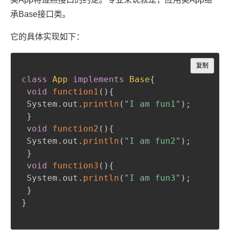
承Base接口类。
它的具体实现如下：
Copy
复制
class
App
implements
Base
{
void
function1
(
)
{
 System
.
out
.
println
(
"I am fun1"
)
;
}
void
function2
(
)
{
 System
.
out
.
println
(
"I am fun2"
)
;
}
void
function3
(
)
{
 System
.
out
.
println
(
"I am fun3"
)
;
}
}