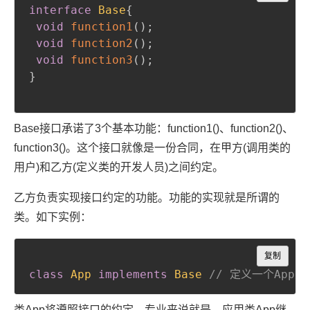
interface
Base
{
void
function1
(
)
;
void
function2
(
)
;
void
function3
(
)
;
}
Base接口承诺了3个基本功能：function1()、function2()、
function3()。这个接口就像是一份合同，在甲方(调用类的
用户)和乙方(定义类的开发人员)之间约定。
乙方负责实现接口约定的功能。功能的实现就是所谓的
类。如下实例：
Copy
复制
class
App
implements
Base
// 定义一个App
类App将遵照接口的约定。专业来说就是，应用类App继