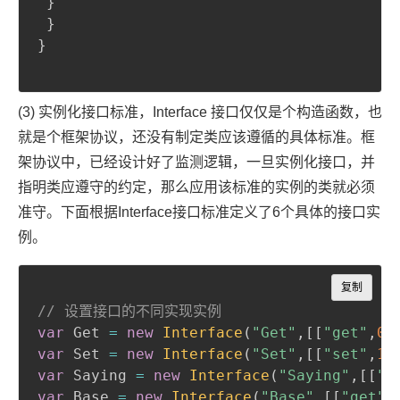
}
}
}
(3) 实例化接口标准，Interface 接口仅仅是个构造函数，也
就是个框架协议，还没有制定类应该遵循的具体标准。框
架协议中，已经设计好了监测逻辑，一旦实例化接口，并
指明类应遵守的约定，那么应用该标准的实例的类就必须
准守。下面根据Interface接口标准定义了6个具体的接口实
例。
Copy
复制
// 设置接口的不同实现实例
var
 Get 
=
new
Interface
(
"Get"
,
[
[
"get"
,
0
]
var
 Set 
=
new
Interface
(
"Set"
,
[
[
"set"
,
1
]
var
 Saying 
=
new
Interface
(
"Saying"
,
[
[
"s
var
 Base 
=
new
Interface
(
"Base"
,
[
[
"get"
,