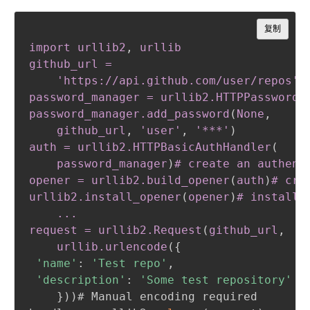
Copy
复制
import urllib2
,
 urllib

github_url =

	'https://api
.github
.com
/user/repos'

password_manager = urllib2
.HTTPPasswordM
password_manager
.add_password
(
None
,
	github_url
,
 'user'
,
 '***'
)
auth = urllib2
.HTTPBasicAuthHandler
(
	password_manager
)
# create an authenti
opener = urllib2
.build_opener
(
auth
)
# cre
urllib2
.install_opener
(
opener
)
# install t
	...

request = urllib2
.Request
(
github_url
,
	urllib
.urlencode
(
{
'name'
:
'Test repo'
,
'description'
:
'Some test repository'
}
)
)
# Manual encoding required
