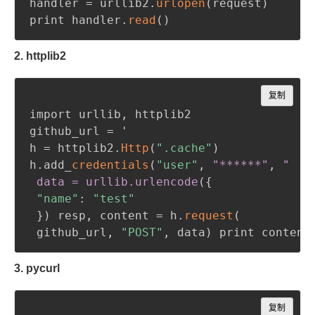
handler = urllib2.
urlopen
(
request
)
print handler.
read
(
)
2. httplib2
Copy
复制
import urllib
,
 httplib2

github_url = '

h = httplib2.
Http
(
".cache"
)
h.add_
credentials
(
"user"
,
"******"
,
 "

 data = urllib
.urlencode
(
{
"name"
:
"test"
}
)
 resp
,
 content = h.
request
(
 github_url
,
"POST"
,
 data
)
 print content
3. pycurl
Copy
复制