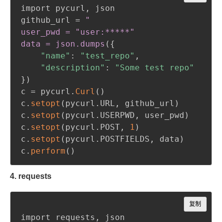
import pycurl
,
 json

github_url = 
"

user_pwd = "user:*****"

data = json
.dumps
(
{
"name"
:
"test_repo"
,
"description"
:
"Some test repo"
}
)
c = pycurl.
Curl
(
)
c.
setopt
(
pycurl.URL
,
 github_url
)
c.
setopt
(
pycurl.USERPWD
,
 user_pwd
)
c.
setopt
(
pycurl.POST
,
1
)
c.
setopt
(
pycurl.POSTFIELDS
,
 data
)
c.
perform
(
)
4. requests
Copy
复制
import requests
,
 json
