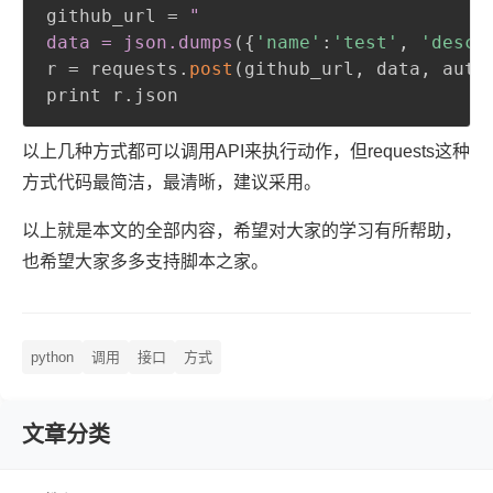
github_url = 
"

data = json
.dumps
(
{
'name'
:
'test'
,
'descr
r = requests.
post
(
github_url
,
 data
,
 auth
print r.json
以上几种方式都可以调用API来执行动作，但requests这种
方式代码最简洁，最清晰，建议采用。
以上就是本文的全部内容，希望对大家的学习有所帮助，
也希望大家多多支持脚本之家。
python
调用
接口
方式
文章分类