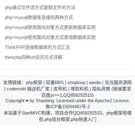
php通过文件流方式复制文件的方法
php+mysqli数据库连接的两种方式
php+mysqli使用面向对象方式更新数据库实例
php+mysqli使用面向对象方式查询数据库实例
ThinkPHP连接数据库的方式汇总
thinkphp四种url访问方式详解
友情链接：
php框架
|
轻量BBS
|
shoploop
|
aardio
|
当当猫资源网
|
codemold
输送机厂家
|
皮带机
|
堆取料机
|
隐私政策
(链接要求
百度pr>=1,QQ858292510)
Copyright
♥
by
Shaobing
. Licensed under the
Apache2 License
.
鲁ICP备15004481号-2
本站基于StartMVC构建，项目合作QQ858292510，php框架有哪
些,php后台框架,php快速入门