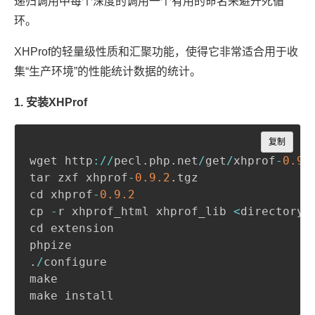
递归调用中每个深度的调用一个有用的命名来避开死循
环。
XHProf的轻量级性质和汇聚功能，使得它非常适合用于收
集“生产环境”的性能统计数据的统计。
1. 安装XHProf
Copy
复制
wget http
:
/
/
pecl
.
php
.
net
/
get
/
xhprof
-
0.9
.
tar zxf xhprof
-
0.9
.2
.
tgz 

cd xhprof
-
0.9
.2
cp 
-
r xhprof_html xhprof_lib 
<
directory_
cd extension 

.
/
configure 

make 
