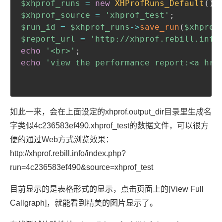
$xhprof_runs
=
new
XHProfRuns_Default
(
)
;
$xhprof_source
=
'xhprof_test'
;
$run_id
=
$xhprof_runs
->
save_run
(
$xhprof
$report_url
=
'http://xhprof.rebill.info
echo
'<br>'
;
echo
'view the performance report:<a hre
如此一来，会在上面设定的xhprof.output_dir目录里生成名
字类似4c236583ef490.xhprof_test的数据文件，可以很方
便的通过Web方式浏览效果：
http://xhprof.rebill.info/index.php?
run=4c236583ef490&source=xhprof_test
目前显示的是表格形式的显示，点击页面上的[View Full
Callgraph]，就能看到精美的图片显示了。