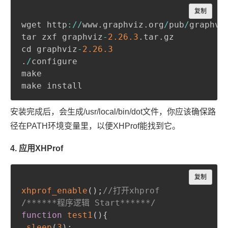
Copy
复制
wget http
:
/
/
www
.
graphviz
.
org
/
pub
/
graphvi
tar zxf graphviz
-
2.26
.3
.
tar
.
gz    

cd graphviz
-
2.26
.3
.
/
configure 

make    

安装完成后，会生成/usr/local/bin/dot文件，你应该确保路
径在PATH环境变量里，以便XHProf能找到它。
4. 应用XHProf
Copy
复制
xhprof_enable
(
)
;
//打开xhprof
/******程序逻辑 Start******/
function
test1
(
)
{
sleep
(
3
)
;