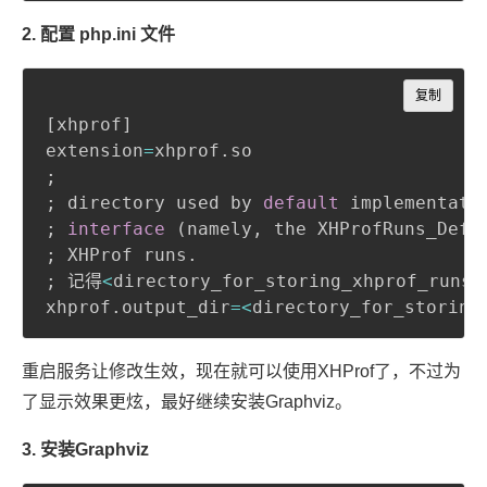
2. 配置 php.ini 文件
Copy
复制
[
xhprof
]
extension
=
xhprof
.
;
;
 directory used by 
default
 implementati
;
interface
(
namely
,
 the XHProfRuns_Defa
;
 XHProf runs
.
;
 记得
<
directory_for_storing_xhprof_runs
>
xhprof
.
output_dir
=
<
directory_for_storing
重启服务让修改生效，现在就可以使用XHProf了，不过为
了显示效果更炫，最好继续安装Graphviz。
3. 安装Graphviz