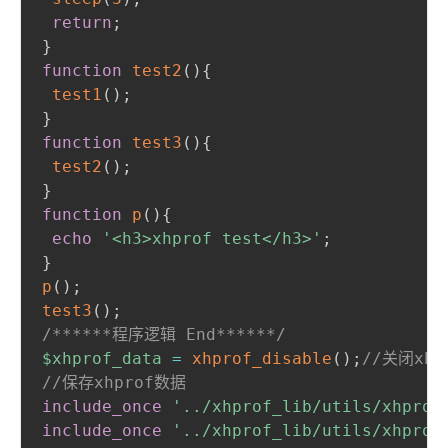
return
;
}
function
test2
(
)
{
test1
(
)
;
}
function
test3
(
)
{
test2
(
)
;
}
function
p
(
)
{
echo
'<h3>xhprof test</h3>'
;
}
p
(
)
;
test3
(
)
;
/******程序逻辑 End******/
$xhprof_data
=
xhprof_disable
(
)
;
//关闭xhp
//保存xhprof数据
include_once
'../xhprof_lib/utils/xhprof
include_once
'../xhprof_lib/utils/xhprof