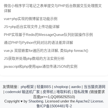
微信小程序学习笔记之表单提交与PHP后台数据交互处理图文
详解
vue+php实现的微博留言功能示例
JS+php后台实现文件上传功能详解
PHP实现基于Redis的MessageQueue队列封装操作示例
通过PHP与Python代码对比的语法差异详解
vue.js 双层嵌套for遍历的方法详解, 类似php foreach()
JS获取并处理php数组的方法实例分析
javascript和php使用ajax通信传递JSON的实例
友情链接：
php框架
|
轻量BBS
|
shoploop
|
aardio
|
当当猫资源网
|
codemold
输送机厂家
|
皮带机
|
堆取料机
|
隐私政策
(链接要求
百度pr>=1,QQ858292510)
Copyright
♥
by
Shaobing
. Licensed under the
Apache2 License
.
鲁ICP备15004481号-2