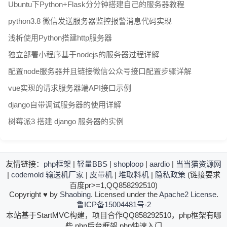
Ubuntu下Python+Flask分分钟搭建自己的服务器教程
python3.8 微信发送服务器监控报警消息代码实现
浅析使用Python搭建http服务器
独立部署小程序基于nodejs的服务器过程详解
配置node服务器并且链接微信公众号接口配置步骤详解
vue实现的请求服务器端API接口示例
django自带调试服务器的使用详解
树莓派3 搭建 django 服务器的实例
友情链接：
php框架
|
轻量BBS
|
shoploop
|
aardio
|
当当猫资源网
|
codemold
输送机厂家
|
皮带机
|
堆取料机
|
隐私政策
(链接要求
百度pr>=1,QQ858292510)
Copyright
♥
by
Shaobing
. Licensed under the
Apache2 License
.
鲁ICP备15004481号-2
本站基于StartMVC构建，项目合作QQ858292510，php框架有哪
些,php后台框架,php快速入门