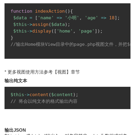
Copy
function
indexAction
(
)
{
$data
=
[
'name'
=>
'小明'
,
'age'
=>
18
]
;
$this
->
assign
(
$data
)
;
$this
->
display
(
[
'home'
,
'page'
]
)
;
}
//输出Home模块View目录中的page.php视图文件，并把$n
* 更多视图使用方法参考【视图】章节
输出纯文本
Copy
$this
->
content
(
$content
)
;
// 将会以纯文本的格式输出内容 
输出JSON