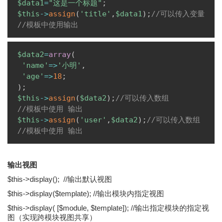
$data1
=
"这是一个标题"
;
$this
->
assign
(
'title'
,
$data1
)
;
//可以传入变量
//模板中使用输出 
Copy
$data2
=
array
(
'name'
=>
'小明'
,
'age'
=>
18
;
)
;
$this
->
assign
(
$data2
)
;
//可以传入数组
//模板中使用 输出
$this
->
assign
(
'user'
,
$data2
)
;
//可以传入数组
//模板中使用 输出 
输出视图
$this->display(); //输出默认视图
$this->display($template); //输出模块内指定视图
$this->display( [$module, $template]); //输出指定模块的指定视
图（实现跨模块视图共享）