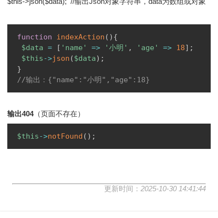
$this->json($data); //输出Json对象字符串，data为数组或对象
Copy
function
indexAction
(
)
{
$data
=
[
'name'
=>
'小明'
,
'age'
=>
18
]
;
$this
->
json
(
$data
)
;
}
//输出：{"name":"小明","age":18} 
输出404
（页面不存在）
Copy
$this
->
notFound
(
)
;
更新时间：
2025-10-30 14:41:44