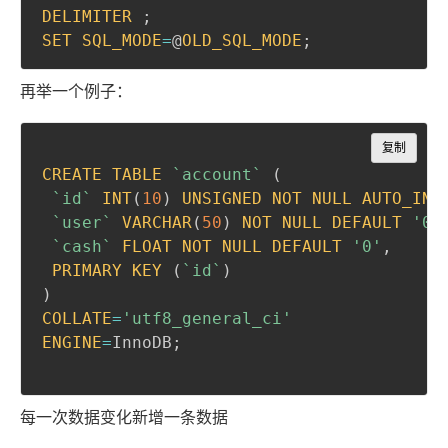
DELIMITER
;
SET
SQL_MODE
=
@
OLD_SQL_MODE
;
再举一个例子：
Copy
复制
CREATE
TABLE
`
account
`
(
`
id
`
INT
(
10
)
UNSIGNED
NOT
NULL
AUTO_INC
`
user
`
VARCHAR
(
50
)
NOT
NULL
DEFAULT
'0'
`
cash
`
FLOAT
NOT
NULL
DEFAULT
'0'
,
PRIMARY
KEY
(
`
id
`
)
)
COLLATE
=
'utf8_general_ci'
ENGINE
=
InnoDB
;
每一次数据变化新增一条数据