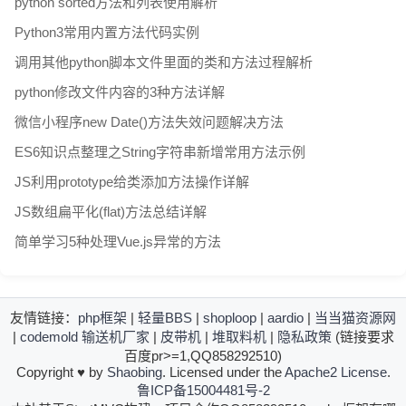
python sorted方法和列表使用解析
Python3常用内置方法代码实例
调用其他python脚本文件里面的类和方法过程解析
python修改文件内容的3种方法详解
微信小程序new Date()方法失效问题解决方法
ES6知识点整理之String字符串新增常用方法示例
JS利用prototype给类添加方法操作详解
JS数组扁平化(flat)方法总结详解
简单学习5种处理Vue.js异常的方法
友情链接：
php框架
|
轻量BBS
|
shoploop
|
aardio
|
当当猫资源网
|
codemold
输送机厂家
|
皮带机
|
堆取料机
|
隐私政策
(链接要求
百度pr>=1,QQ858292510)
Copyright
♥
by
Shaobing
. Licensed under the
Apache2 License
.
鲁ICP备15004481号-2