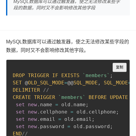
MySQL数据库可以通过触发器，使之无法修改某些字
段的数据，同时又不会影响修改其他字段
MySQL数据库可以通过触发器，使之无法修改某些字段的
数据，同时又不会影响修改其他字段。
Copy
复制
DROP
TRIGGER
IF
EXISTS
`
members
`
;
SET
 @
OLD_SQL_MODE
=
@@
SQL_MODE
,
SQL_MODE
=
'
DELIMITER
//
CREATE
TRIGGER
`
members
`
BEFORE
UPDATE
O
set
new
.
name 
=
 old
.
name
;
set
new
.
cellphone 
=
 old
.
cellphone
;
set
new
.
email 
=
 old
.
email
;
set
new
.
password 
=
 old
.
password
;
END
//