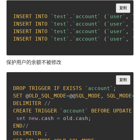
Copy
复制
INSERT
INTO
`
test
`
.
`
account
`
(
`
user
`
,
`
c
INSERT
INTO
`
test
`
.
`
account
`
(
`
user
`
,
`
c
INSERT
INTO
`
test
`
.
`
account
`
(
`
user
`
,
`
c
INSERT
INTO
`
test
`
.
`
account
`
(
`
user
`
,
`
c
保护用户的余额不被修改
Copy
复制
DROP
TRIGGER
IF
EXISTS
`
account
`
;
SET
 @
OLD_SQL_MODE
=
@@
SQL_MODE
,
SQL_MODE
=
'
DELIMITER
//
CREATE
TRIGGER
`
account
`
BEFORE
UPDATE
O
set
new
.
cash 
=
 old
.
cash
;
END
//
DELIMITER
;