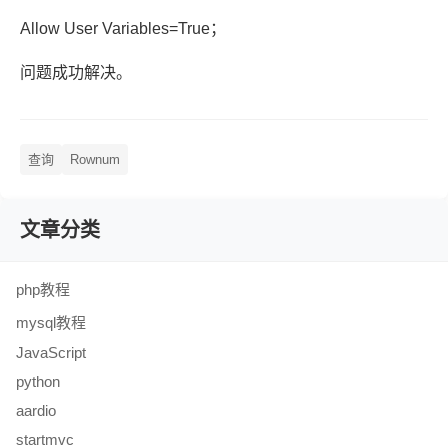
Allow User Variables=True；
问题成功解决。
查询
Rownum
文章分类
php教程
mysql教程
JavaScript
python
aardio
startmvc