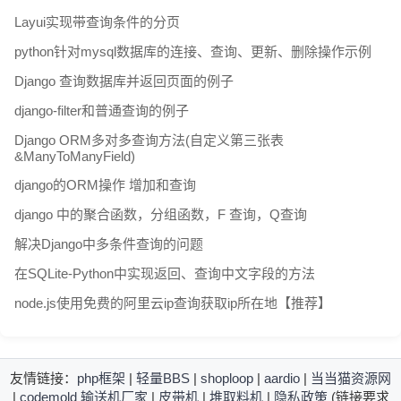
Layui实现带查询条件的分页
python针对mysql数据库的连接、查询、更新、删除操作示例
Django 查询数据库并返回页面的例子
django-filter和普通查询的例子
Django ORM多对多查询方法(自定义第三张表
&ManyToManyField)
django的ORM操作 增加和查询
django 中的聚合函数，分组函数，F 查询，Q查询
解决Django中多条件查询的问题
在SQLite-Python中实现返回、查询中文字段的方法
node.js使用免费的阿里云ip查询获取ip所在地【推荐】
友情链接：
php框架
|
轻量BBS
|
shoploop
|
aardio
|
当当猫资源网
|
codemold
输送机厂家
|
皮带机
|
堆取料机
|
隐私政策
(链接要求