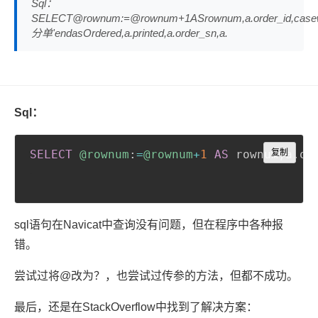
Sql：
SELECT@rownum:=@rownum+1ASrownum,a.order_id,casew
分单'endasOrdered,a.printed,a.order_sn,a.
Sql：
Copy
SELECT
@rownum
:
=
@rownum
+
1
AS
 rownum
复制
,
a
.
or
sql语句在Navicat中查询没有问题，但在程序中各种报
错。
尝试过将@改为？，也尝试过传参的方法，但都不成功。
最后，还是在StackOverflow中找到了解决方案：