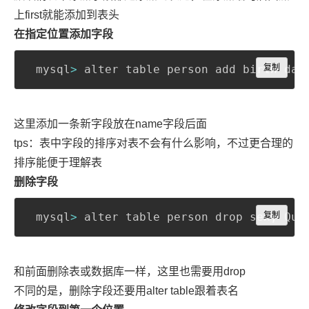
上first就能添加到表头
在指定位置添加字段
Copy
 mysql
>
 alter table person add birth dat
复制
这里添加一条新字段放在name字段后面
tps：表中字段的排序对表不会有什么影响，不过更合理的
排序能便于理解表
删除字段
Copy
 mysql
>
 alter table person drop sex
复制
;
 Que
和前面删除表或数据库一样，这里也需要用drop
不同的是，删除字段还要用alter table跟着表名