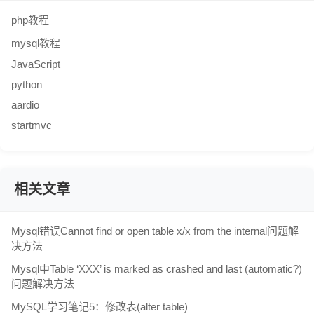
php教程
mysql教程
JavaScript
python
aardio
startmvc
相关文章
Mysql错误Cannot find or open table x/x from the internal问题解
决方法
Mysql中Table ‘XXX’ is marked as crashed and last (automatic?)
问题解决方法
MySQL学习笔记5：修改表(alter table)