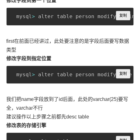
修改字段到第一个位置
Copy
 mysql
>
 alter table person modify id int
复制
first在前面已经讲过，此处要注意的是字段后面要写数据
类型
修改字段到指定位置
Copy
 mysql
>
 alter table person modify name 
复制
v
我们把name字段放到了id后面，此处的varchar(25)要写
全，varchar不行
建议操作以上步骤之前都先desc table
修改表的存储引擎
Copy