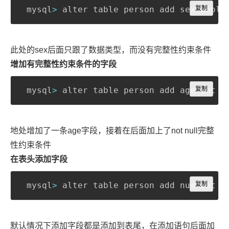
Copy
 mysql
>
 alter table person add sex boole
复制
此处的sex后面只跟了数据类型，而没有完整性约束条件
增加有完整性约束条件的字段
Copy
 mysql
>
 alter table person add age int n
复制
地处增加了一条age字段，接着在后面加上了not null完整
性约束条件
在表头添加字段
Copy
 mysql
>
 alter table person add num int p
复制
默认情况下添加字段都是添加到表尾，在添加语句后面加