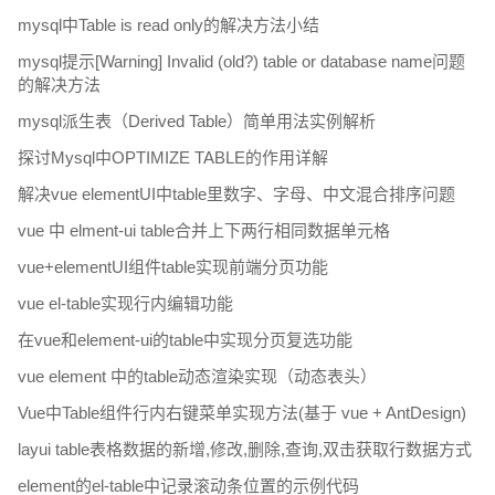
mysql中Table is read only的解决方法小结
mysql提示[Warning] Invalid (old?) table or database name问题
的解决方法
mysql派生表（Derived Table）简单用法实例解析
探讨Mysql中OPTIMIZE TABLE的作用详解
解决vue elementUI中table里数字、字母、中文混合排序问题
vue 中 elment-ui table合并上下两行相同数据单元格
vue+elementUI组件table实现前端分页功能
vue el-table实现行内编辑功能
在vue和element-ui的table中实现分页复选功能
vue element 中的table动态渲染实现（动态表头）
Vue中Table组件行内右键菜单实现方法(基于 vue + AntDesign)
layui table表格数据的新增,修改,删除,查询,双击获取行数据方式
element的el-table中记录滚动条位置的示例代码