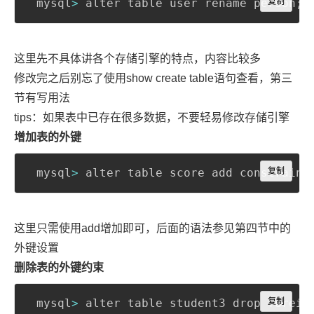
 mysql
>
 alter table user rename person
复制
;
 
这里先不具体讲各个存储引擎的特点，内容比较多
修改完之后别忘了使用show create table语句查看，第三
节有写用法
tips：如果表中已存在很多数据，不要轻易修改存储引擎
增加表的外键
Copy
 mysql
>
 alter table score add constraint
复制
这里只需使用add增加即可，后面的语法参见第四节中的
外键设置
删除表的外键约束
Copy
 mysql
>
 alter table student3 drop foreig
复制