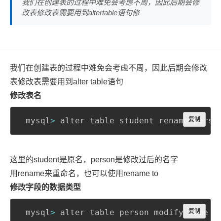
我们在创建表的过程中难免会考虑不周，因此后期会修
改表修改表需要用到altertable语句修
我们在创建表的过程中难免会考虑不周，因此后期会修改
表修改表需要用到alter table语句
修改表名
Copy
 mysql
>
 alter table student rename perso
复制
这里的student是原名，person是修改过后的名字
用rename来重命名，也可以使用rename to
修改字段的数据类型
Copy
 mysql
>
 alter table person modify name 
复制
v