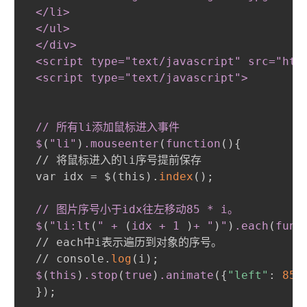
 </li
>
 </ul
>
 </div
>
 <script type="text/javascript" src="htt
 <script type="text/javascript"
>
 // 所有li添加鼠标进入事件

 $
(
"li"
)
.mouseenter
(
function
(
)
{
 // 将鼠标进入的li序号提前保存

 var idx = $
(
this
)
.
index
(
)
;
// 图片序号小于idx往左移动85 * i。

 $
(
"li
:lt
(
" 
+
(
idx 
+
 1 
)
+
 "
)
"
)
.each
(
func
 // each中i表示遍历到对象的序号。

 // console.
log
(
i
)
;
$
(
this
)
.stop
(
true
)
.animate
(
{
"left"
:
85
}
)
;