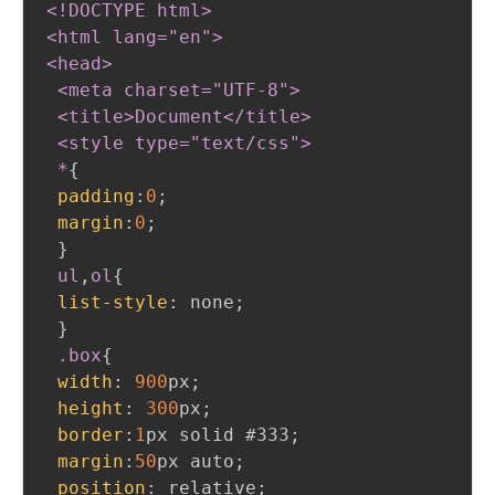
<!DOCTYPE html
>
<html lang="en"
>
<head
>
 <meta charset="UTF-8"
>
 <title
>
Document</title
>
 <style type="text/css"
>
 *
{
padding
:
0
;
margin
:
0
;
}
ul
,
ol
{
list-style
:
 none
;
}
.box
{
width
:
900
px
;
height
:
300
px
;
border
:
1
px
 solid 
#333
;
margin
:
50
px
 auto
;
position
:
 relative
;