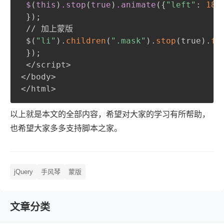
 $
(
this
)
.stop
(
true
)
.animate
(
{
"left"
:
180
}
)
;
 // 加上蒙版

 $
(
"li"
)
.
children
(
".mask"
)
.
stop
(
true
)
.
fa
}
)
;
 </script>

</body>

</html>
以上就是本文的全部内容，希望对大家的学习有所帮助，
也希望大家多多支持脚本之家。
jQuery
手风琴
蒙版
文章分类