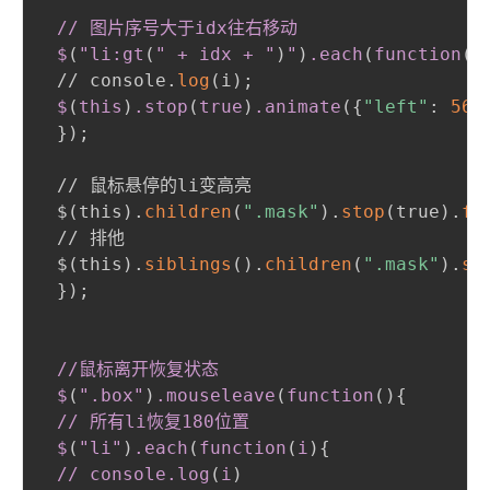
// 图片序号大于idx往右移动

 $
(
"li
:gt
(
" 
+
 idx 
+
 "
)
"
)
.each
(
function
(
i
 // console.
log
(
i
)
;
$
(
this
)
.stop
(
true
)
.animate
(
{
"left"
:
560
}
)
;
 // 鼠标悬停的li变高亮

 $
(
this
)
.
children
(
".mask"
)
.
stop
(
true
)
.
fa
 // 排他

 $
(
this
)
.
siblings
(
)
.
children
(
".mask"
)
.
st
}
)
;
//鼠标离开恢复状态

 $
(
"
.box
"
)
.mouseleave
(
function
(
)
{
// 所有li恢复180位置

 $
(
"li"
)
.each
(
function
(
i
)
{
// console
.log
(
i
)