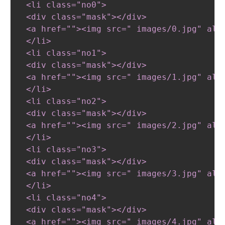
 <li class="no0"
>
 <div class="mask"
>
</div
>
 <a href=""
>
<img src=" images/0
.jpg
" alt
 </li
>
 <li class="no1"
>
 <div class="mask"
>
</div
>
 <a href=""
>
<img src=" images/1
.jpg
" alt
 </li
>
 <li class="no2"
>
 <div class="mask"
>
</div
>
 <a href=""
>
<img src=" images/2
.jpg
" alt
 </li
>
 <li class="no3"
>
 <div class="mask"
>
</div
>
 <a href=""
>
<img src=" images/3
.jpg
" alt
 </li
>
 <li class="no4"
>
 <div class="mask"
>
</div
>
 <a href=""
>
<img src=" images/4
.jpg
" alt