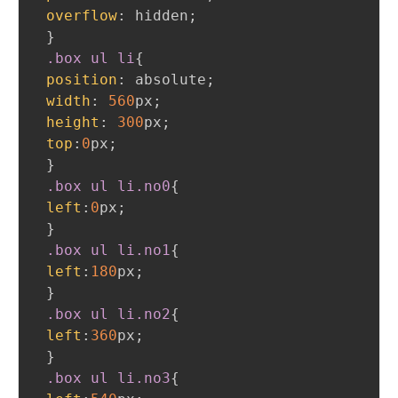
overflow
:
 hidden
;
}
.box
 ul li
{
position
:
 absolute
;
width
:
560
px
;
height
:
300
px
;
top
:
0
px
;
}
.box
 ul li
.no0
{
left
:
0
px
;
}
.box
 ul li
.no1
{
left
:
180
px
;
}
.box
 ul li
.no2
{
left
:
360
px
;
}
.box
 ul li
.no3
{