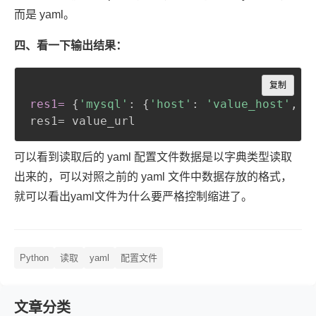
而是 yaml。
四、看一下输出结果：
Copy
复制
res1=
{
'mysql'
:
{
'host'
:
'value_host'
,
'
res1= value_url
可以看到读取后的 yaml 配置文件数据是以字典类型读取
出来的，可以对照之前的 yaml 文件中数据存放的格式，
就可以看出yaml文件为什么要严格控制缩进了。
Python
读取
yaml
配置文件
文章分类