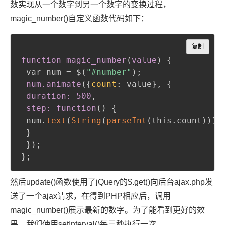
数实现从一个数字到另一个数字的变换过程，
magic_number()自定义函数代码如下：
Copy
复制
function magic_number
(
value
)
{
 var num = $
(
"#number"
)
;
num
.animate
(
{
count
:
 value
}
,
{
duration: 500
,
 step: function
(
)
{
 num.
text
(
String
(
parseInt
(
this.count
)
)
)
;
}
}
)
;
}
;
然后update()函数使用了jQuery的$.get()向后台ajax.php发
送了一个ajax请求，在得到PHP相应后，调用
magic_number()展示最新的数字。为了能看到更好的效
果，我们使用setInterval()每三秒执行一次。