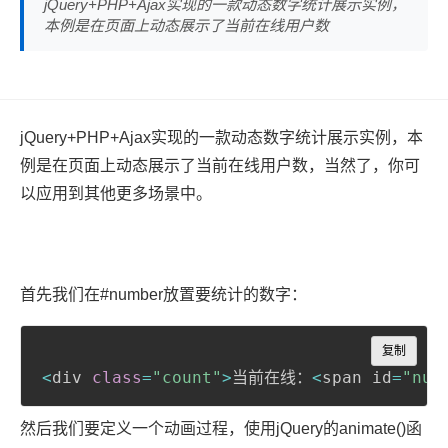
jQuery+PHP+Ajax实现的一款动态数字统计展示实例，
本例是在页面上动态展示了当前在线用户数
jQuery+PHP+Ajax实现的一款动态数字统计展示实例，本
例是在页面上动态展示了当前在线用户数，当然了，你可
以应用到其他更多场景中。
首先我们在#number放置要统计的数字：
Copy
复制
<
div 
class
=
"count"
>
当前在线：
<
span id
=
"num
然后我们要定义一个动画过程，使用jQuery的animate()函