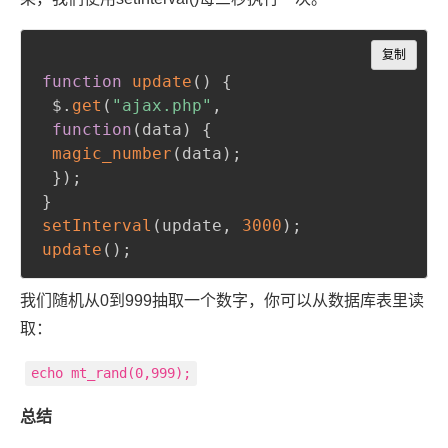
Copy
复制
function
update
(
)
{
 $
.
get
(
"ajax.php"
,
function
(
data
)
{
magic_number
(
data
)
;
}
)
;
}
setInterval
(
update
,
3000
)
;
update
(
)
;
我们随机从0到999抽取一个数字，你可以从数据库表里读
取：
echo mt_rand(0,999);
总结