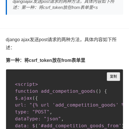
djangoajax发送post请求的两种方法，具体内容如下所
述：第一种：将csrf_token放在from表单里<s
django ajax发送post请求的两种方法，具体内容如下所
述：
第一种：将csrf_token放在from表单里
Copy
复制
<script
>
 function add_competion_goods
(
)
{
$
.ajax
(
{
url: "{% url 'add_competition_goods' %}
 type: "POST"
,
 dataType: "json"
,
 data: $
(
'
#add_competition_goods_from
'
)
.