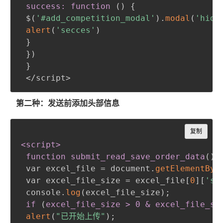
 success: function 
(
)
{
 $
(
'#add_competition_modal'
)
.
modal
(
'hide
alert
(
'secces'
)
}
}
)
}
 </script>
第二种：发送前添加头部信息
Copy
复制
<script
>
 function submit_read_save_order_data
(
)
 var excel_file = document.
getElementByI
 var excel_file_size = excel_file[
0
][
'si
 console.
log
(
excel_file_size
)
;
if 
(
excel_file_size 
>
 0 & excel_file_si
alert
(
"已开始上传"
)
;