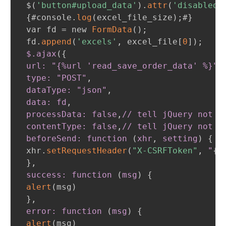
 $
(
'button#upload_data'
)
.
attr
(
'disabled'
{
#console.
log
(
excel_file_size
)
;
#
}
 var fd = new 
FormData
(
)
;
 fd.
append
(
'excels'
,
 excel_file[
0
]
)
;
$
.ajax
(
{
url: "{%url 'read_save_order_data' %}"
,
 type: "POST"
,
 dataType: "json"
,
 data: fd
,
 processData: false
,
// tell jQuery not to
 contentType: false
,
// tell jQuery not to
 beforeSend: function 
(
xhr
,
 setting
)
{
 xhr.
setRequestHeader
(
"X-CSRFToken"
,
"
{
{
}
,
 success: function 
(
msg
)
{
alert
(
msg
)
}
,
 error: function 
(
msg
)
{
alert
(
msg
)