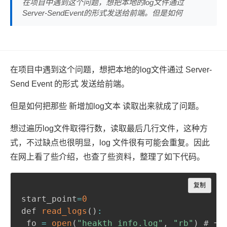
在项目中遇到这个问题，想把本地的log文件通过
Server-SendEvent的形式发送给前端。但是如何
在项目中遇到这个问题，想把本地的log文件通过 Server-
Send Event 的形式 发送给前端。
但是如何把那些 新增加log文本 读取出来就成了问题。
想过遍历log文件取得行数，读取最后几行文件，这种方
式，不过缺点也很明显，log 文件很有可能会重复。因此
在网上看了些介绍，也查了些资料，整理了如下代码。
Copy
复制
start_point
=
0
def 
read_logs
(
)
:
 fo 
=
open
(
"heakth_info.log"
,
"rb"
)
 # 一