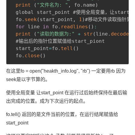
print
(
"文件名为: "
,
 fo
.
name
)
 global start_point #使用全局变量，让sta
 fo
.
seek
(
start_point
,
1
)
#移动文件读取指针到指
for
 line 
in
 fo
.
readlines
(
)
:
print
(
"读取的数据为:"
+
str
(
line
.
decode
(
)
 #输出后的指针位置赋值给start_piont

 start_point
=
fo
.
tell
(
)
 fo
.
close
(
)
在这里fo = open("heakth_info.log", "rb") 一定要用rb 因为
seek是以字节算的。
使用全局变量 让start_point 在运行过后始终保持在最后输
出完成的位置。成为下次运行的起点。
fo.tell() 返回的是文件当前的位置，在运行结尾赋值给
start_point