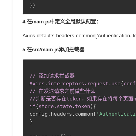
}
)
4.在main.js中定义全局默认配置：
Axios.defaults.headers.common['Authentication-Tok
5.在src/main.js添加拦截器
// 添加请求拦截器 

Axios
.interceptors
.request
.use
(
conf
// 在发送请求之前做些什么 

//判断是否存在token，如果存在将每个页面hea
if
(
store
.state
.token
)
{
config.headers.common[
'Authenticati
}