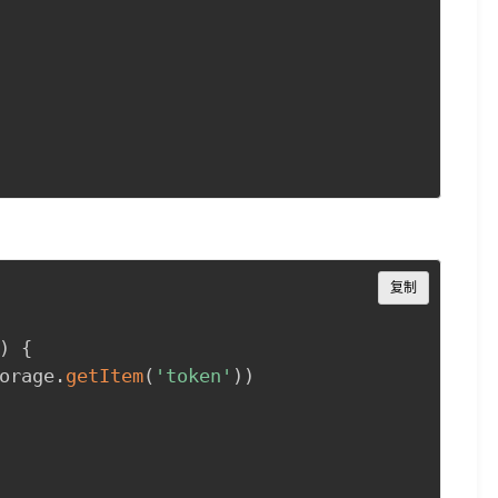
Copy
复制
)
{
orage.
getItem
(
'token'
)
)