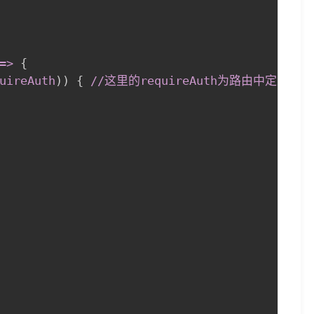
=
>
{
uireAuth
)
)
{
//这里的requireAuth为路由中定义的 m