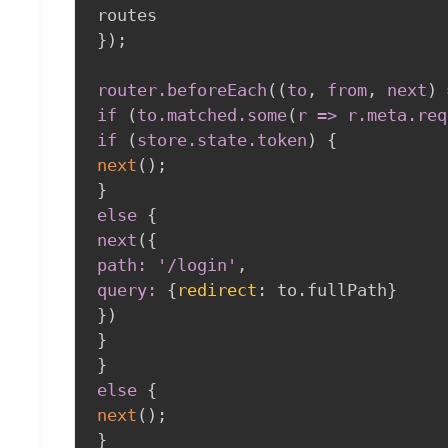
}
)
;
router
.beforeEach
(
(
to
,
 from
,
 next
)
 
if 
(
to
.matched
.some
(
r =
>
 r
.meta
.req
if 
(
store
.state
.token
)
{
next
(
)
;
}
else
{
next
(
{
path: '/login'
,
query:
{
redirect
:
 to.fullPath
}
}
)
}
}
else
{
next
(
)
;
}