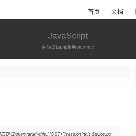
首页
文档
JavaScript
超轻量级php框架startmvc
kenvarurl=this.HOST+"/session";this.$axios.po