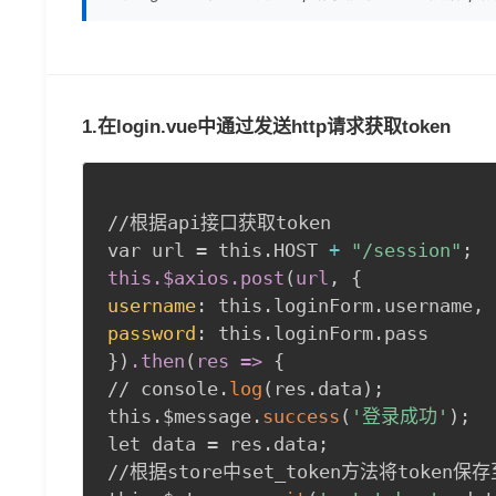
1.在login.vue中通过发送http请求获取token
//根据api接口获取token 

var url = this.HOST 
+
"/session"
;
this.$axios
.post
(
url
,
{
username
:
 this.loginForm.username
,
password
:
}
)
.then
(
res =
>
{
// console.
log
(
res.data
)
;
this.$message.
success
(
'登录成功'
)
;
let data = res.data
;
//根据store中set_token方法将token保存至l