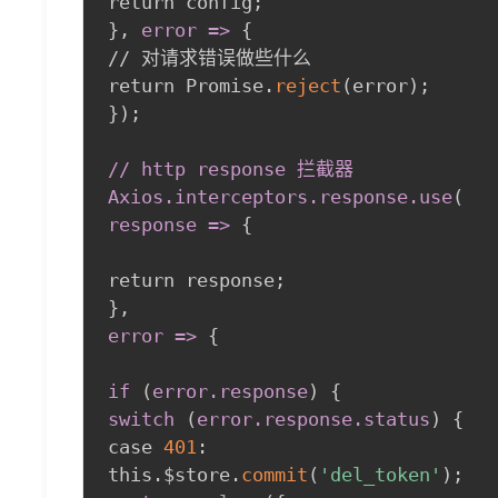
return config
;
}
,
 error =
>
{
// 对请求错误做些什么 

return Promise.
reject
(
error
)
;
}
)
;
// http response 拦截器 

Axios
.interceptors
.response
.use
(
response =
>
{
return response
;
}
,
error =
>
{
if 
(
error
.response
)
{
switch 
(
error
.response
.status
)
{
case 
401
:
this.$store.
commit
(
'del_token'
)
;