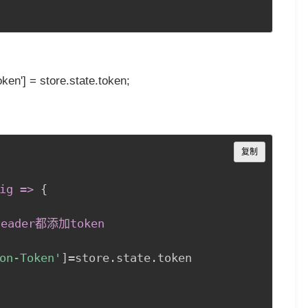
en'] = store.state.token;
Copy
复制
ig =
>
{
der都添加token 

on-Token'