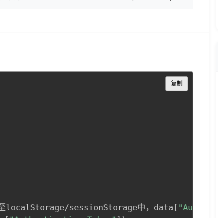
Copy
复制
ocalStorage/sessionStorage中，data[
"Authent