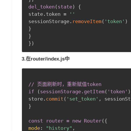
del_token
(
state
)
{
state.token = 
''
sessionStorage.
removeItem
(
'token'
)
}
}
}
)
3.在router/index.js中
// 页面刷新时，重新赋值token 

if 
(
sessionStorage
.getItem
(
'token'
)
store.
commit
(
'set_token'
,
 sessionSt
}
const router = new Router
(
{
mode
:
"history"
,