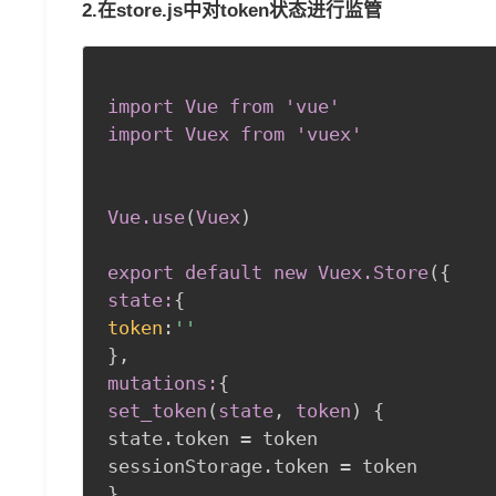
2.在store.js中对token状态进行监管
import Vue from 'vue' 

import Vuex from 'vuex' 

Vue
.use
(
Vuex
)
export default new Vuex
.Store
(
{
state:
{
token
:
''
}
,
mutations:
{
set_token
(
state
,
 token
)
{
state.token = token 

}
,