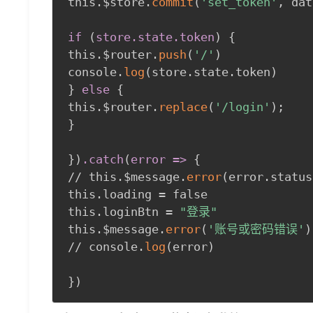
this.$store.
commit
(
'set_token'
,
 dat
if 
(
store
.state
.token
)
{
this.$router.
push
(
'/'
)
console.
log
(
store.state.token
)
}
else
{
this.$router.
replace
(
'/login'
)
;
}
}
)
.catch
(
error =
>
{
// this.$message.
error
(
error.status
this.loading = false 

this.loginBtn = 
"登录"
this.$message.
error
(
'账号或密码错误'
)
// console.
log
(
error
)
}
)