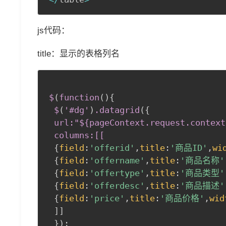
js代码：
title：显示的表格列名
$
(
function
(
)
{
$
(
'
#dg
'
)
.datagrid
(
{
url:"${pageContext
.request
.context
 columns:[[
{
field
:
'offerid'
,
title
:
'商品ID'
,
wi
{
field
:
'offername'
,
title
:
'商品名称'
{
field
:
'offertype'
,
title
:
'商品类型'
{
field
:
'offerdesc'
,
title
:
'商品描述'
{
field
:
'price'
,
title
:
'商品价格'
,
wid
 ]] 

}
)
;