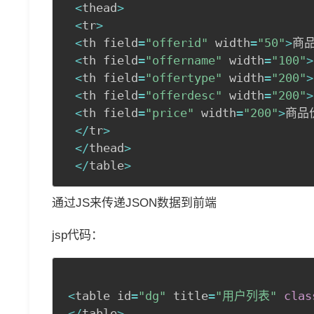
<
thead
>
<
tr
>
<
th field
=
"offerid"
 width
=
"50"
>
商
<
th field
=
"offername"
 width
=
"100"
>
<
th field
=
"offertype"
 width
=
"200"
>
<
th field
=
"offerdesc"
 width
=
"200"
>
<
th field
=
"price"
 width
=
"200"
>
商品
<
/
tr
>
<
/
thead
>
<
/
table
>
通过JS来传递JSON数据到前端
jsp代码：
<
table id
=
"dg"
 title
=
"用户列表"
clas
<
/
table
>