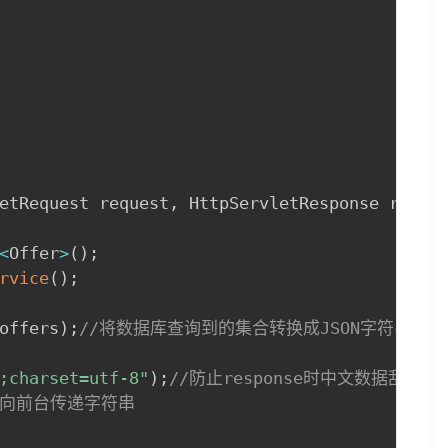
etRequest request
,
 HttpServletResponse respo
<
Offer
>
(
)
;
rvice
(
)
;
offers
)
;
//将数据库查询到的集合转换成JSON字符串
;charset=utf-8"
)
;
//防止response时中文数据乱码
/向前台传递字符串