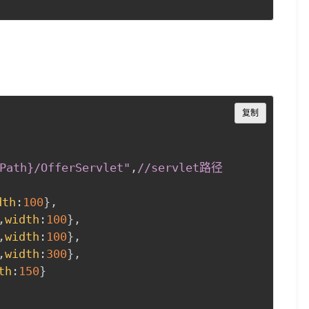
Copy
复制
Path
}/OfferServlet"
,
//servlet路径

dth
:
100
}
,
,
width
:
100
}
,
,
width
:
100
}
,
,
width
:
300
}
,
th
:
150
}