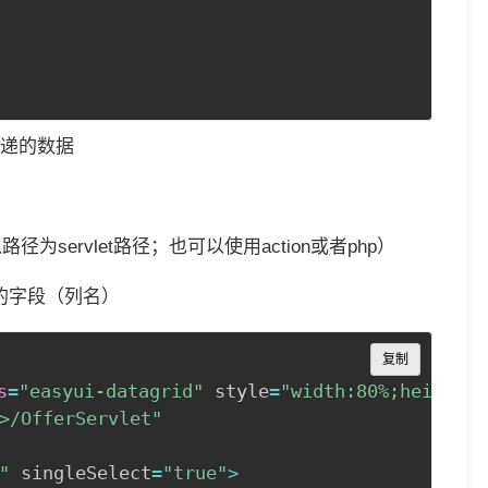
传递的数据
径为servlet路径；也可以使用action或者php）
库的字段（列名）
Copy
复制
s
=
"easyui-datagrid"
 style
=
"width:80%;height:2
>/OfferServlet"
"
 singleSelect
=
"true"
>