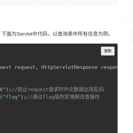
，下面为Servlet中代码，以查询表中所有信息为例。
Copy
复制
uest request
,
 HttpServletResponse response
)
 
8"
)
;
//防止request请求时中文数据出现乱码
(
"flag"
)
;
//通过flag值判定增删改查操作