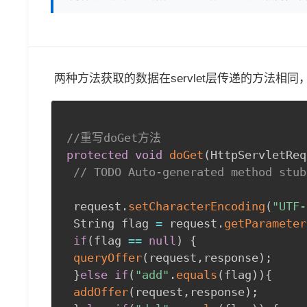
两种方法获取的数据在servlet层传递的方法相同
//重写doGet方法
protected
void
doGet
(
HttpServletReq
// TODO Auto-generated method stub
 request
.
setCharacterEncoding
(
"UTF-
 String flag 
=
 request
.
getParameter
if
(
flag 
==
null
)
{
queryOffer
(
request
,
response
)
;
}
else
if
(
"add"
.
equals
(
flag
)
)
{
addOffer
(
request
,
response
)
;