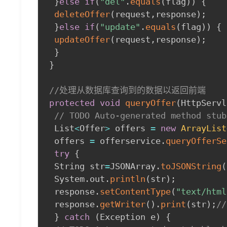
}
else
if
(
"del"
.
equals
(
flag
)
)
{
deleteOffer
(
request
,
response
)
;
}
else
if
(
"update"
.
equals
(
flag
)
)
{
updateOffer
(
request
,
response
)
;
}
}
//处理从数据库查询到的数据以返回前端
protected
void
queryOffer
(
HttpServl
// TODO Auto-generated method stub
 List
<
Offer
>
 offers 
=
new
ArrayList
 offers 
=
 offerservice
.
queryOfferSe
try
{
 String str
=
JSONArray
.
toJSONString
(
 System
.
out
.
println
(
str
)
;
 response
.
setContentType
(
"text/html
 response
.
getWriter
(
)
.
print
(
str
)
;
/
}
catch
(
Exception e
)
{