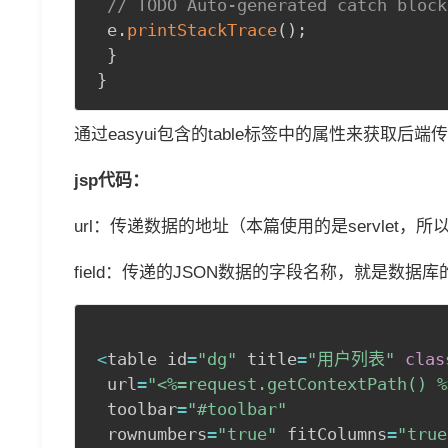
// TODO Auto-generated catch block
 e
.
printStackTrace
(
)
;
}
}
通过easyui包含的table标签中的属性来获取后端
jsp代码：
url：传递数据的地址（本篇使用的是servlet，所以路
field：传递的JSON数据的字段名称，就是数据
<
table id
=
"dg"
 title
=
"用户列表"
clas
 url
=
"<%=request.getContextPath() %
 toolbar
=
"#toolbar"
 rownumbers
=
"true"
 fitColumns
=
"true