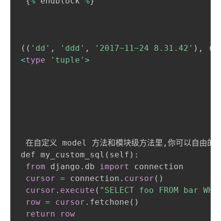
 {
%
 endblock 
%
}

(
(
'dd'
,
'ddd'
,
'2017~11~24 8.31.42'
)
,
(
'
<
type
'tuple'
>
 在自定义 model 方法和模块级方法里
,
你可以自由的
def my_custom_sql
(
self
)
: 

from
 django
.
db 
import
 connection 

cursor
=
 connection
.
cursor
(
)
cursor
.
execute
(
"SELECT foo FROM bar WHE
row
=
cursor
.
fetchone
(
)
return
row