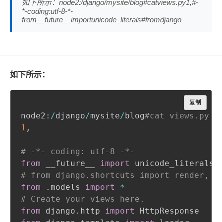
如下所示：node2:/django/mysite/blog#catviews.py1,#-
*-coding:utf-8-*-
from__future__importunicode_literals#fromdjango
如下所示：
Copy
复制
node2:
/
django
/
mysite
/
blog
#cat views.py
1
,
# -*- coding: utf-8 -*-
from
 __future__ 
import
# from django.shortcuts import render, r
from
.
models 
import
*
# Create your views here.
from
 django
.
http 
import