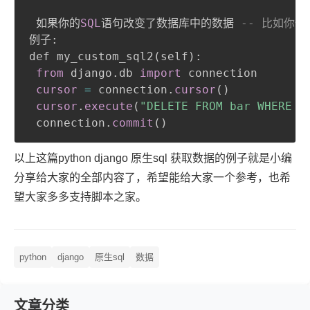
 如果你的
SQL
语句改变了数据库中的数据 
-- 比如你使用
例子:

def my_custom_sql2
(
self
)
: 

from
 django
.
db 
import
 connection 

cursor
=
 connection
.
cursor
(
)
cursor
.
execute
(
"DELETE FROM bar WHERE b
 connection
.
commit
(
)
以上这篇python django 原生sql 获取数据的例子就是小编
分享给大家的全部内容了，希望能给大家一个参考，也希
望大家多多支持脚本之家。
python
django
原生sql
数据
文章分类