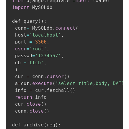
from
 django
.
template 
import
import
 MySQLdb

def query
(
)
:

 conn
=
 MySQLdb
.
connect
(
 host
=
'localhost'
,
 port 
=
3306
,
user
=
'root'
,
 passwd
=
'1234567'
,
 db 
=
'tlcb'
,
)
 cur 
=
 conn
.
cursor
(
)
 a
=
cur
.
execute
(
"select title,body, DATE_
 info 
=
 cur
.
fetchall
(
)
return
 info

 cur
.
close
(
)
 conn
.
close
(
)
def archive
(
req
)
:
