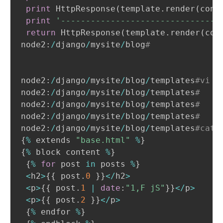
print
 HttpResponse
(
template
.
render
(
cont
print
'--------------------------------
return
 HttpResponse
(
template
.
render
(
con
node2:
/
django
/
mysite
/
blog
#
node2:
/
django
/
mysite
/
blog
/
templates
#vi a
node2:
/
django
/
mysite
/
blog
/
templates
#
node2:
/
django
/
mysite
/
blog
/
templates
#
node2:
/
django
/
mysite
/
blog
/
templates
#
node2:
/
django
/
mysite
/
blog
/
templates
#cat 
{
%
 extends 
"base.html"
%
} 

{
%
 block content 
%
}

 {
%
for
 post 
in
 posts 
%
}

<
h2
>
{{ post
.
0
 }}
<
/
h2
>
<
p
>
{{ post
.
1
|
date
:
"1,F jS"
}}
<
/
p
>
<
p
>
{{ post
.
2
 }}
<
/
p
>
 {
%
 endfor 
%
}
