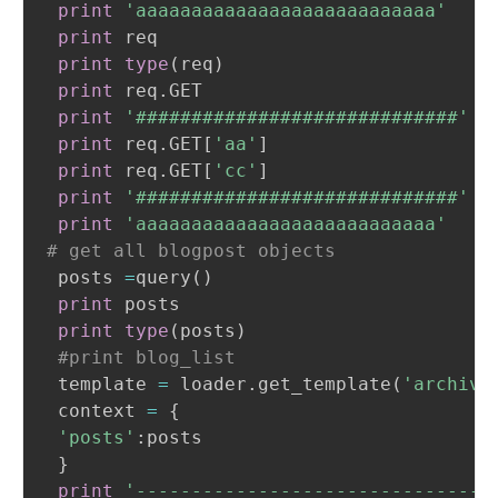
print
'aaaaaaaaaaaaaaaaaaaaaaaaaaa'
print
 req

print
type
(
req
)
print
 req
.
GET

print
'#############################'
print
 req
.
GET
[
'aa'
]
print
 req
.
GET
[
'cc'
]
print
'#############################'
print
'aaaaaaaaaaaaaaaaaaaaaaaaaaa'
# get all blogpost objects
 posts 
=
query
(
)
print
 posts

print
type
(
posts
)
#print blog_list
 template 
=
 loader
.
get_template
(
'archive
 context 
=
 {

'posts'
:posts

 }

print
'--------------------------------