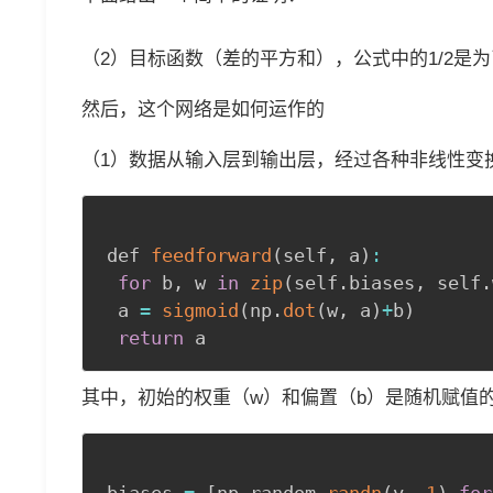
（2）目标函数（差的平方和）
，公式中的1/2是
然后，这个网络是如何运作的
（1）数据从输入层到输出层，经过各种非线性变
def 
feedforward
(
self
,
 a
)
:
for
 b
,
 w 
in
zip
(
self
.
biases
,
 self
.
 a 
=
sigmoid
(
np
.
dot
(
w
,
 a
)
+
b
)
return
 a
其中，初始的权重（w）和偏置（b）是随机赋值
biases 
=
[
np
.
random
.
randn
(
y
,
1
)
for