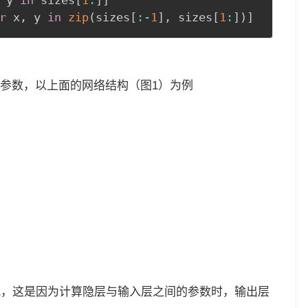
r
 x
,
 y 
in
zip
(
sizes
[
:
-
1
]
,
 sizes
[
1
:
]
)
]
参数，以上面的网络结构（图1）为例
式，这是因为计算隐层与输入层之间的参数时，输出层