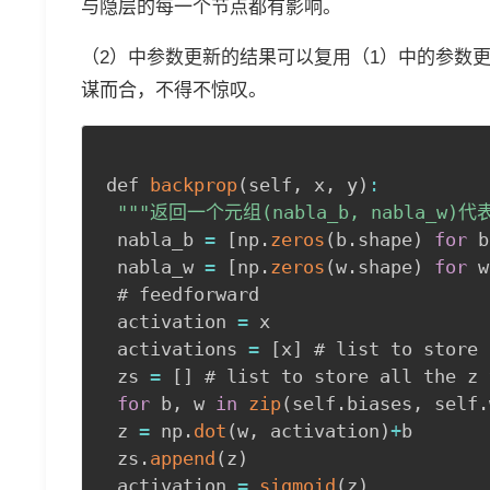
与隐层的每一个节点都有影响。
（2）中参数更新的结果可以复用（1）中的参数
谋而合，不得不惊叹。
def 
backprop
(
self
,
 x
,
 y
)
:
""
"返回一个元组(nabla_b, nabla_w
 nabla_b 
=
[
np
.
zeros
(
b
.
shape
)
for
 b
 nabla_w 
=
[
np
.
zeros
(
w
.
shape
)
for
 w
 # feedforward

 activation 
=
 x

 activations 
=
[
x
]
 # list to store 
 zs 
=
[
]
 # list to store all the z 
for
 b
,
 w 
in
zip
(
self
.
biases
,
 self
.
 z 
=
 np
.
dot
(
w
,
 activation
)
+
b

 zs
.
append
(
z
)
 activation 
=
sigmoid
(
z
)