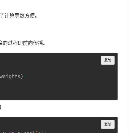
为了计算导数方便。
换的过程即前向传播。
Copy
复制
weights
)
:
的
Copy
复制
 y 
in
 sizes
[
1
:
]
]