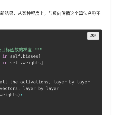
更新结果，从某种程度上，与反向传播这个算法名称不
Copy
复制
)代表目标函数的梯度."
""
 
in
 self
.
biases
]
 
in
 self
.
weights
]
all the activations
,
 layer by layer

vectors
,
 layer by layer

weights
)
: