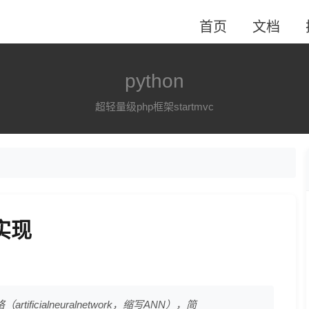
首页
文档
python
超轻量级php框架startmvc
实现
icialneuralnetwork，缩写ANN），简