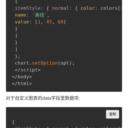
{
itemStyle:
{
normal:
{
color
:
 colors[
3
]
name
:
'离线'
,
value
:
 [
1
,
45
,
60
]

}
 ]

}
 ]

}
;
 chart.
setOption
(
opt
)
;
 </script>

</body>

</html>
对于自定义图表的data字段里数据项:
Copy
复制
{