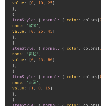
value
:
 [
0
,
10
,
25
]

}
,
{
itemStyle:
{
normal:
{
color
:
 colors[
2
]
name
:
'故障'
,
value
:
 [
0
,
25
,
45
]

}
,
{
itemStyle:
{
normal:
{
color
:
 colors[
3
]
name
:
'离线'
,
value
:
 [
0
,
45
,
60
]

}
,
{
itemStyle:
{
normal:
{
color
:
 colors[
0
]
name
:
'正常'
,
value
:
 [
1
,
0
,
15
]

}
,
{
itemStyle:
{
normal:
{
color
:
 colors[
1
]