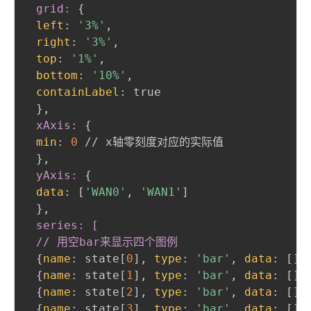
 grid:
{
left
:
'3%'
,
right
:
'3%'
,
top
:
'1%'
,
bottom
:
'10%'
,
containLabel
:
 true

}
,
 xAxis:
{
min
:
0
 // x轴零刻度对应的实际值

}
,
 yAxis:
{
data
:
 [
'WAN0'
,
'WAN1'
]

}
,
 series: [

 // 用空bar来显示四个图例
{
name
:
 state[
0
]
,
type
:
'bar'
,
data
:
 []
}
{
name
:
 state[
1
]
,
type
:
'bar'
,
data
:
 []
}
{
name
:
 state[
2
]
,
type
:
'bar'
,
data
:
 []
}
{
name
:
 state[
3
]
,
type
:
'bar'
,
data
:
 []
}