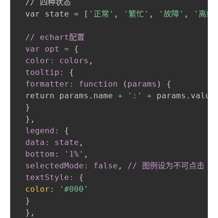
 // 四种状态

 var state = [
'正常'
,
'繁忙'
,
'故障'
,
'离线
// echart配置

 var opt =
{
color: colors
,
 tooltip:
{
formatter: function 
(
params
)
{
 return params.name 
+
':'
+
 params.value
}
}
,
 legend:
{
data: state
,
 bottom: '1%'
,
 selectedMode: false
,
 // 图例设为不可点击

 textStyle:
{
color
:
'#000'
}
}
,