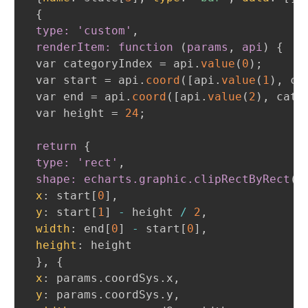
{
type: 'custom'
,
 renderItem: function 
(
params
,
 api
)
{
 var categoryIndex = api.
value
(
0
)
;
 var start = api.
coord
(
[api.
value
(
1
)
,
 ca
 var end = api.
coord
(
[api.
value
(
2
)
,
 cate
 var height = 
24
;
return
{
type: 'rect'
,
 shape: echarts
.graphic
.clipRectByRect
(
{
x
:
 start[
0
]
,
y
:
 start[
1
] 
-
 height 
/
2
,
width
:
 end[
0
] 
-
 start[
0
]
,
height
:
 height

}
,
{
x
:
 params.coordSys.x
,
y
:
 params.coordSys.y
,