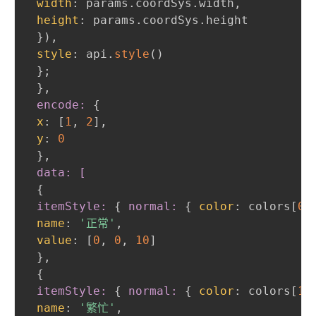
width
:
 params.coordSys.width
,
height
:
 params.coordSys.height

}
)
,
style
:
 api.
style
(
)
}
;
}
,
 encode:
{
x
:
 [
1
,
2
]
,
y
:
0
}
,
 data: [
{
itemStyle:
{
normal:
{
color
:
 colors[
0
]
name
:
'正常'
,
value
:
 [
0
,
0
,
10
]

}
,
{
itemStyle:
{
normal:
{
color
:
 colors[
1
]
name
:
'繁忙'
,