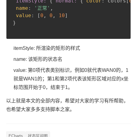
itemStyle:
{
normal:
{
color
:
 colors[
0
]
name
:
'正常'
,
value
:
 [
0
,
0
,
10
}
itemStyle: 所渲染的矩形的样式
name: 该矩形的状态名
value: 第0项代表类别标识，例如
0
就代表
WAN0
的，
1
就是
WAN1
的；第1和第2项代表该矩形区域对应的x坐
标范围开始于
0
，结束于
1
。
以上就是本文的全部内容，希望对大家的学习有所帮助，
也希望大家多多支持脚本之家。
ECharts
状态区间图