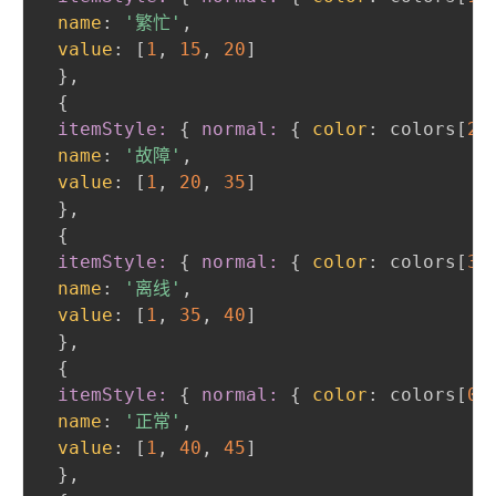
name
:
'繁忙'
,
value
:
 [
1
,
15
,
20
]

}
,
{
itemStyle:
{
normal:
{
color
:
 colors[
2
]
name
:
'故障'
,
value
:
 [
1
,
20
,
35
]

}
,
{
itemStyle:
{
normal:
{
color
:
 colors[
3
]
name
:
'离线'
,
value
:
 [
1
,
35
,
40
]

}
,
{
itemStyle:
{
normal:
{
color
:
 colors[
0
]
name
:
'正常'
,
value
:
 [
1
,
40
,
45
]

}
,