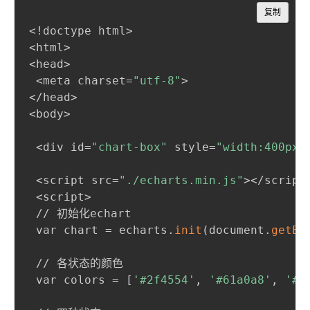
Copy
复制
<!doctype html>

<html>

<head>

 <meta charset=
"utf-8"
>

</head>

<body>

 <div id=
"chart-box"
 style=
"width:400px;
 <script src=
"./echarts.min.js"
></script>
 <script>

 // 初始化echart

 var chart = echarts.
init
(
document.
getEl
 // 各状态的颜色

 var colors = [
'#2f4554'
,
'#61a0a8'
,
'#d