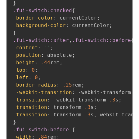
}
.fui-switch
:checked
{
border-color
:
 currentColor
;
background-color
:
 currentColor
;
}
.fui-switch
::after
,
.fui-switch
::before
{
content
:
""
;
position
:
 absolute
;
height
:
.44
rem
;
top
:
0
;
left
:
0
;
border-radius
:
.25
rem
;
-webkit-transition
:
 -webkit-transform 
.
transition
:
 -webkit-transform 
.3
s
;
transition
:
 transform 
.3
s
;
transition
:
 transform 
.3
s
,
-webkit-trans
}
.fui-switch
:before
{
width
:
.84
rem
;