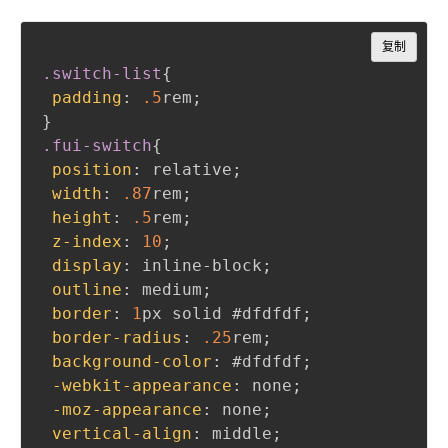
Copy
复制
.switch-list
{
padding
:
.5
rem
;
}
.fui-switch
{
position
:
 relative
;
width
:
.87
rem
;
height
:
.5
rem
;
z-index
:
10
;
display
:
 inline-block
;
outline
:
 medium
;
border
:
1
px
 solid 
#dfdfdf
;
border-radius
:
.25
rem
;
background-color
:
#dfdfdf
;
-webkit-appearance
:
 none
;
-moz-appearance
:
 none
;
vertical-align
:
 middle
;