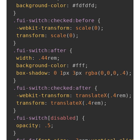
background-color
:
#fdfdfd
;
}
.fui-switch
:checked
:before
{
-webkit-transform
:
scale
(
0
)
;
transform
:
scale
(
0
)
;
}
.fui-switch
:after
{
width
:
.44
rem
;
background-color
:
#fff
;
box-shadow
:
0
1
px
3
px
rgba
(
0
,
0
,
0
,
.4
)
;
}
.fui-switch
:checked
:after
{
-webkit-transform
:
translateX
(
.4
rem
)
;
transform
:
translateX
(
.4
rem
)
;
}
.fui-switch
[
disabled
]
{
opacity
:
.5
;
}