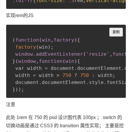
.fui-fr
{
font-size
:
.3
rem
;
vertical-align
:
实现rem的JS
Copy
复制
(
function
(
win
,
factory
)
{
factory
(
win
)
;
window
.addEventListener
(
'resize'
,
functi
}
(
window
,
function
(
win
)
{
 var width = document.documentElement.cl
 width = width > 
750
 ? 
750
:
 width
;
 document.documentElement.style.fontSize
}
)
)
;
注意
此处 1rem 在 750 的 psd 设计图代表 100px ； switch 的
切换动画是通过 CSS3 的 transition 属性实现； 主要是控