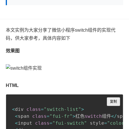
本文实例为大家分享了微信小程序switch组件的实现代
码，供大家参考，具体内容如下
效果图
HTML
Copy
复制
<
div 
class
=
"switch-list"
>
<
span 
class
=
"fui-fr"
>
红色
switch
组件
<
/
span
<
input 
class
=
"fui-switch"
 style
=
"color: