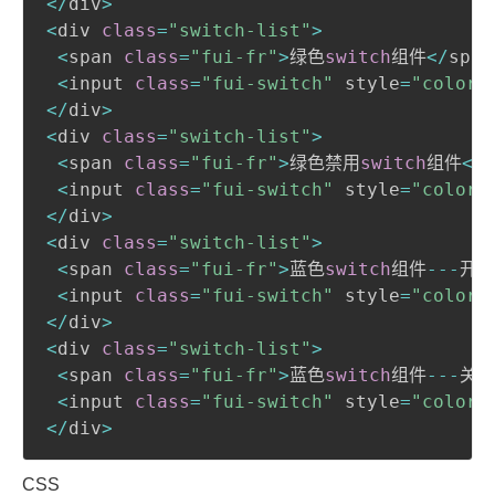
<
/
div
>
<
div 
class
=
"switch-list"
>
<
span 
class
=
"fui-fr"
>
绿色
switch
组件
<
/
span
<
input 
class
=
"fui-switch"
 style
=
"color:
<
/
div
>
<
div 
class
=
"switch-list"
>
<
span 
class
=
"fui-fr"
>
绿色禁用
switch
组件
<
/
s
<
input 
class
=
"fui-switch"
 style
=
"color:
<
/
div
>
<
div 
class
=
"switch-list"
>
<
span 
class
=
"fui-fr"
>
蓝色
switch
组件
--
-
开
<
<
input 
class
=
"fui-switch"
 style
=
"color:
<
/
div
>
<
div 
class
=
"switch-list"
>
<
span 
class
=
"fui-fr"
>
蓝色
switch
组件
--
-
关
<
<
input 
class
=
"fui-switch"
 style
=
"color:
<
/
div
>
CSS