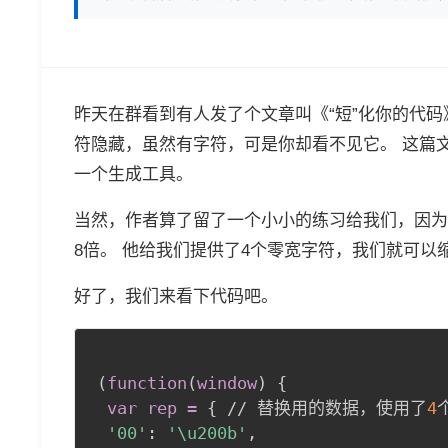
昨天在群看到有人发了个文章叫《“短”化你的代码》
符隐藏，虽然有字符，可是你却看不见它。 这篇
一个生成工具。
当然，作者算了留了一个小小的练习给我们，因为
8倍。 他给我们提供了4个零宽字符，我们就可以
好了，我们来看下代码吧。
(
function
(
window
)
{
var rep =
{
 // 替换用的数据，使用了
4
'00'
:
'\u200b'
,