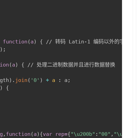
 function
(
a
)
{
 // 转码 Latin-1 编码以外的字符。

)
;
ion
(
a
)
{
 // 处理二进制数据并且进行数据替换

gth
)
.
join
(
'0'
)
+
a
:
 a
;
)
{
g
,
function
(
a
)
{
var rep=
{
"\u200b"
:
"00"
,
"\u200c