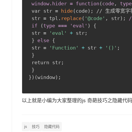
window
.hider
 = function
(
code
,
 type
 var str = 
hide
(
code
)
;
 // 生成零宽字
 str = tpl.
replace
(
'@code'
,
 str
)
;
 if 
(
type === 'eval'
)
{
 str = 
'eval'
+
 str
;
}
else
{
 str = 
'Function'
+
 str 
+
'()'
;
}
 return str
;
}
}
)
(
window
)
;
以上就是小编为大家整理的js 奇葩技巧之隐藏代
js
技巧
隐藏代码