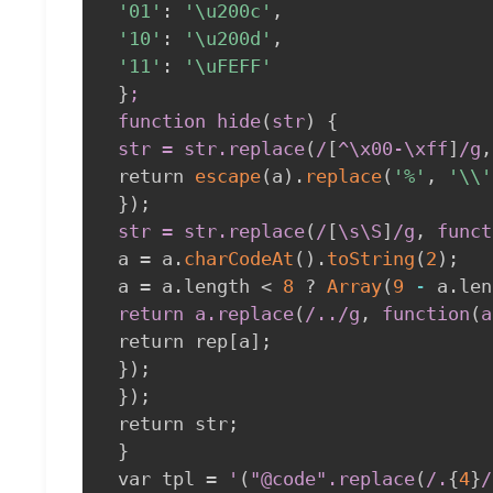
'01'
:
'\u200c'
,
'10'
:
'\u200d'
,
'11'
:
'\uFEFF'
}
;

 function hide
(
str
)
{
str = str
.replace
(
/
[
^\x00-\xff
]
/g
,
 return 
escape
(
a
)
.
replace
(
'%'
,
'\\'
}
)
;
str = str
.replace
(
/
[
\s\S
]
/g
,
 funct
 a = a.
charCodeAt
(
)
.
toString
(
2
)
;
 a = a.length < 
8
 ? 
Array
(
9
-
 a.len
return a
.replace
(
/../g
,
 function
(
a
 return rep[a]
;
}
)
;
}
)
;
 return str
;
}
 var tpl = 
'
(
"@code"
.replace
(
/.
{
4
}
/