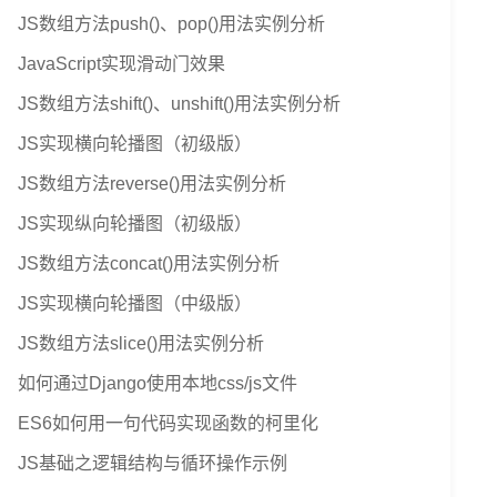
JS数组方法push()、pop()用法实例分析
JavaScript实现滑动门效果
JS数组方法shift()、unshift()用法实例分析
JS实现横向轮播图（初级版）
JS数组方法reverse()用法实例分析
JS实现纵向轮播图（初级版）
JS数组方法concat()用法实例分析
JS实现横向轮播图（中级版）
JS数组方法slice()用法实例分析
如何通过Django使用本地css/js文件
ES6如何用一句代码实现函数的柯里化
JS基础之逻辑结构与循环操作示例
"
:
"01"
,
"\u200d"
:
"10"
,
"\uFEFF"
:
"11"
}
;return St