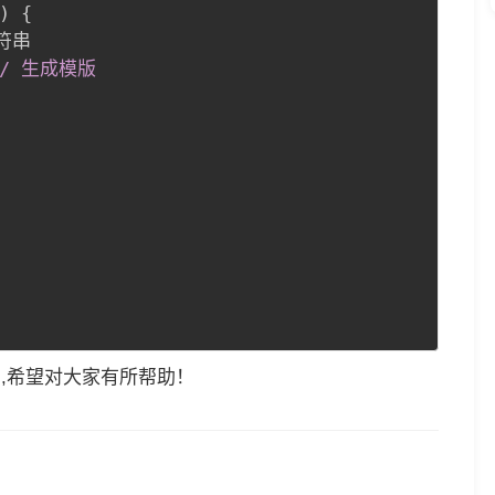
)
{
符串

// 生成模版

码,希望对大家有所帮助！