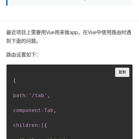
最近项目上需要用Vue用来做app，在Vue中使用路由时遇
到下面的问题。
路由设置如下：
Copy
复制
{
path:'/tab'
,
component
:Tab
,
children:[
{