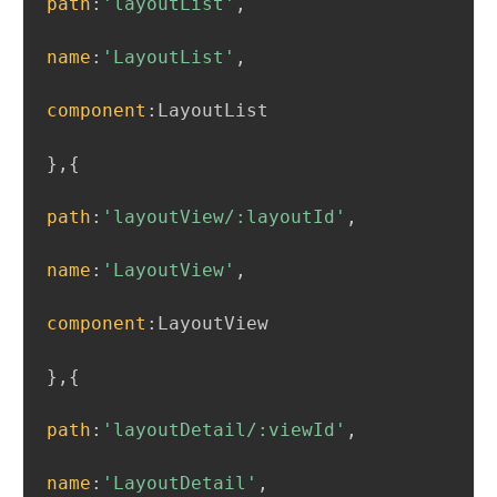
path
:
'layoutList'
,
name
:
'LayoutList'
,
component
:
LayoutList

}
,
{
path
:
'layoutView/:layoutId'
,
name
:
'LayoutView'
,
component
:
LayoutView

}
,
{
path
:
'layoutDetail/:viewId'
,
name
:
'LayoutDetail'
,