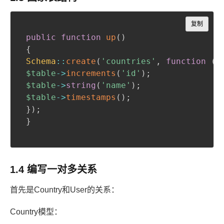
Copy
复制
public
function
up
(
)
{
Schema
::
create
(
'countries'
,
function
(
B
$table
->
increments
(
'id'
)
;
$table
->
string
(
'name'
)
;
$table
->
timestamps
(
)
;
}
)
;
}
1.4 编写一对多关系
首先是Country和User的关系：
Country模型：