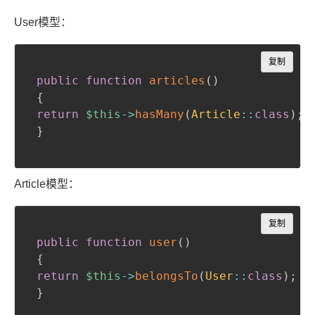
User模型：
Copy
复制
public
function
articles
(
)
{
return
$this
->
hasMany
(
Article
::
class
)
;
}
Article模型：
Copy
复制
public
function
user
(
)
{
return
$this
->
belongsTo
(
User
::
class
)
;
}