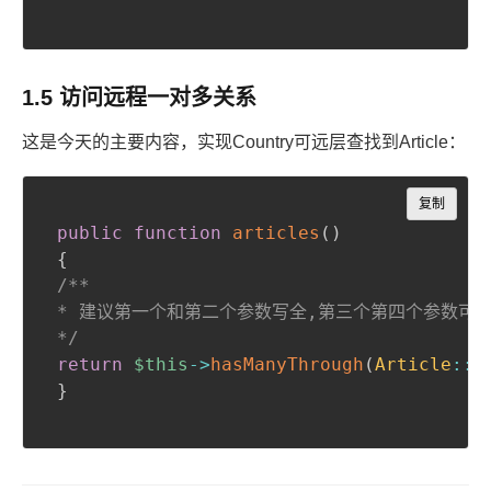
1.5 访问远程一对多关系
这是今天的主要内容，实现Country可远层查找到Article：
Copy
复制
public
function
articles
(
)
{
/**

 * 建议第一个和第二个参数写全,第三个第四个参数可省
 */
return
$this
->
hasManyThrough
(
Article
::
c
}