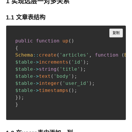
1 实现远层一对多关系
1.1 文章表结构
Copy
复制
public
function
up
(
)
{
Schema
::
create
(
'articles'
,
function
(
Bl
$table
->
increments
(
'id'
)
;
$table
->
string
(
'title'
)
;
$table
->
text
(
'body'
)
;
$table
->
integer
(
'user_id'
)
;
$table
->
timestamps
(
)
;
}
)
;
}