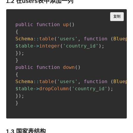
1.2 在users表中添加一列
Copy
复制
public
function
up
(
)
{
Schema
::
table
(
'users'
,
function
(
Bluepr
$table
->
integer
(
'country_id'
)
;
}
)
;
}
public
function
down
(
)
{
Schema
::
table
(
'users'
,
function
(
Bluepr
$table
->
dropColumn
(
'country_id'
)
;
}
)
;
}
1.3 国家表结构