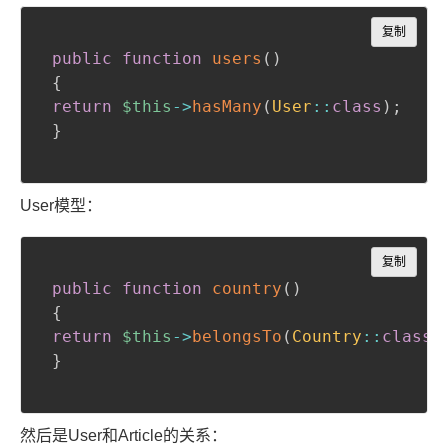
Copy
复制
public
function
users
(
)
{
return
$this
->
hasMany
(
User
::
class
)
;
}
User模型：
Copy
复制
public
function
country
(
)
{
return
$this
->
belongsTo
(
Country
::
class
)
}
然后是User和Article的关系：