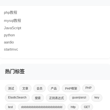
php教程
mysql教程
JavaScript
python
aardio
startmvc
热门标签
PHP
测试
文章
会员
产品
PHP框架
ElasticSearch
guanjianzi
key
搜索
正则表达式
test
dddddddddddddddddddddddd
http
GET