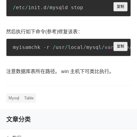
Copy
/
etc
/
init
.
d
/
mysqld stop
复制
然后执行如下命令(参考)修复该表：
Copy
myisamchk 
-
r 
/
usr
/
local
/
mysql
/
var
/
dede
复制
/
d
注意数据库表所在路径。 win 主机下可类比执行。
Mysql
Table
文章分类