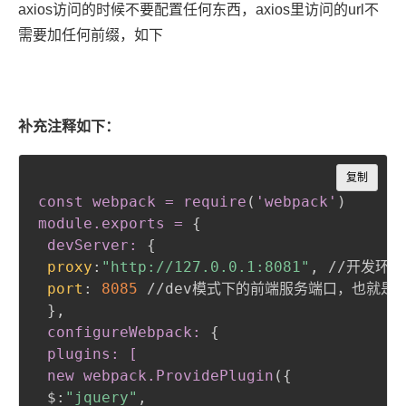
axios访问的时候不要配置任何东西，axios里访问的url不
需要加任何前缀，如下
补充注释如下：
Copy
复制
const webpack = require
(
'webpack'
)
module
.exports
 =
{
devServer:
{
proxy
:
"http://127.0.0.1:8081"
,
 //开发环境
port
:
8085
 //dev模式下的前端服务端口，也就是浏览
}
,
 configureWebpack:
{
plugins: [

 new webpack
.ProvidePlugin
(
{
 $
:
"jquery"
,