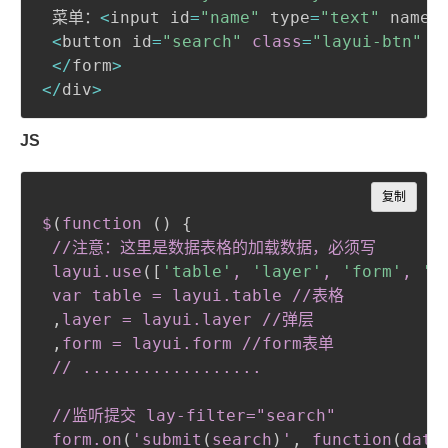
 菜单：
<
input id
=
"name"
 type
=
"text"
 name
=
<
button id
=
"search"
class
=
"layui-btn"
 l
<
/
form
>
<
/
div
>
JS
Copy
复制
$
(
function 
(
)
{
//注意：这里是数据表格的加载数据，必须写

 layui
.use
(
[
'table'
, 
'layer'
, 
'form'
, 
'l
var table = layui
.table
 //表格

,
layer = layui
.layer
 //弹层

,
form = layui
.form
 //form表单

 // ..................

 //监听提交 lay-filter="search"

 form
.on
(
'submit
(
search
)
'
,
 function
(
data