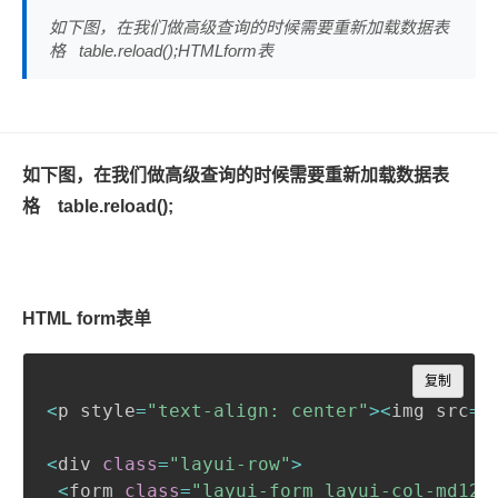
如下图，在我们做高级查询的时候需要重新加载数据表
格 table.reload();HTMLform表
如下图，在我们做高级查询的时候需要重新加载数据表
格
table.reload();
HTML form表单
Copy
复制
<
p style
=
"text-align: center"
>
<
img src
=
"
<
div 
class
=
"layui-row"
>
<
form 
class
=
"layui-form layui-col-md12 