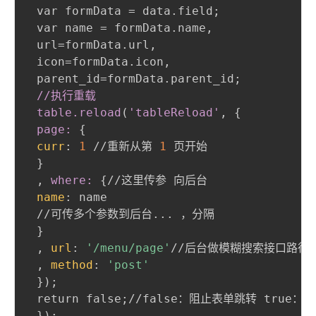
 var formData = data.field
;
 var name = formData.name
,
 url=formData.url
,
 icon=formData.icon
,
 parent_id=formData.parent_id
;
//执行重载

 table
.reload
(
'tableReload'
,
{
page:
{
curr
:
1
 //重新从第 
1
 页开始

}
,
 where:
{
//这里传参 向后台

name
:
 name

 //可传多个参数到后台... ，分隔

}
,
url
:
'/menu/page'
//后台做模糊搜索接口路径

,
method
:
'post'
}
)
;
 return false
;
//false：阻止表单跳转 true：表
}
)
;