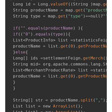
 Long id = Long.
valueOf
(
(
String 
)
map.
get
 String productName = map.
get
(
"productNa
 String type = map.
get
(
"type"
)
==null?
""
:
if
(
""
.equals
(
productName
)
)
{
if
(
(
"0"
)
.equals
(
type
)
)
{
 List<ProductInfo> list =statisticsFeign
 productName = list.
get
(
0
)
.
getProductNam
}
else
{
 Long[] ids =settlementFeign.
getMerch
(
id
 String mid= org.apache.commons.lang.Str
 List<MerchantProductRate> list =statist
 productName = list.
get
(
0
)
.
getProductNam
}
}
 String[] str = productName.
split
(
","
)
;
 List list = new 
ArrayList
(
)
;