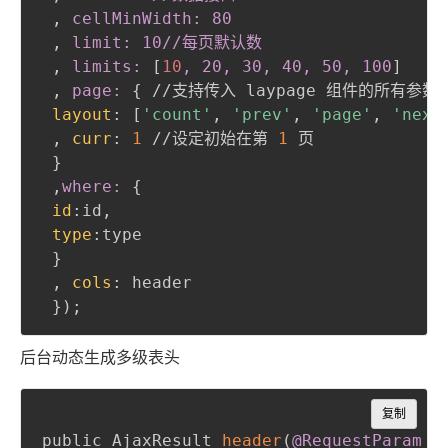
,
 cellMinWidth: 80

,
 limit: 10//每页默认数

,
 limits: 
[
10
, 20, 30, 40, 50, 100
]
,
 page:
{
 //支持传入 laypage 组件的所有参数
layout
:
 [
'count'
,
'prev'
,
'page'
,
'next
,
curr
:
1
 //设定初始在第 
1
 页

}
,
where:
{
id
:
id
,
type
:
type

}
,
cols
:
 header

}
)
;
后台动态生成多级表头
Copy
复制
public AjaxResult 
header
(
@RequestParam
 M