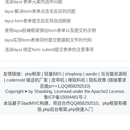
浅谈layui 表单元素的选中问题
layui 解决form表单点击无反应的问题
layui form表单提交后实现自动刷新
使用layui前端框架弹出form表单以及提交的示例
layui实现form表单同时提交数据和文件的代码
浅谈layui 绑定form submit提交表单的注意事项
友情链接：
php框架
|
轻量BBS
|
shoploop
|
aardio
|
当当猫资源网
|
codemold
输送机厂家
|
皮带机
|
堆取料机
|
隐私政策
(链接要求
百度pr>=1,QQ858292510)
Copyright
♥
by
Shaobing
. Licensed under the
Apache2 License
.
鲁ICP备15004481号-2
本站基于StartMVC构建，项目合作QQ858292510，php框架有哪
些,php后台框架,php快速入门