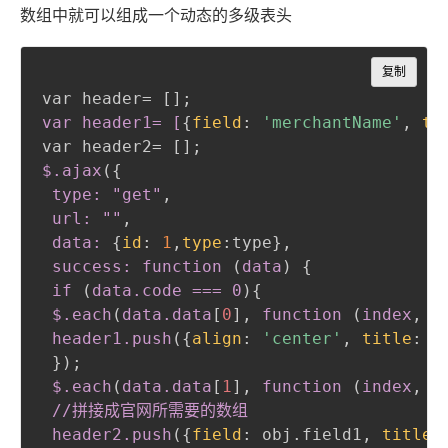
数组中就可以组成一个动态的多级表头
Copy
复制
var header= []
;
var header1= [
{
field
:
'merchantName'
,
ti
var header2= []
;
$
.ajax
(
{
type: "get"
,
 url: ""
,
 data:
{
id
:
1
,
type
:
type
}
,
 success: function 
(
data
)
{
if 
(
data
.code
 === 0
)
{
$
.each
(
data
.data
[
0
]
,
 function 
(
index
,
 o
header1
.push
(
{
align
:
'center'
,
title
:
 o
}
)
;
$
.each
(
data
.data
[
1
]
,
 function 
(
index
,
 o
//拼接成官网所需要的数组

 header2
.push
(
{
field
:
 obj.field1
,
title
: