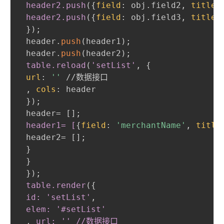
header2
.push
(
{
field
:
 obj.field2
,
title
:
header2
.push
(
{
field
:
 obj.field3
,
title
:
}
)
;
 header.
push
(
header1
)
;
 header.
push
(
header2
)
;
table
.reload
(
'setList'
,
{
url
:
''
 //数据接口

,
cols
:
 header

}
)
;
 header= []
;
header1= [
{
field
:
'merchantName'
,
title
 header2= []
;
}
}
}
)
;
table
.render
(
{
id: 'setList'
,
 elem: '
#setList
'

,
 url: '' //数据接口
