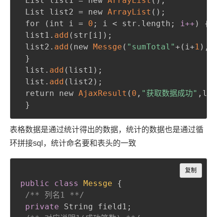
 List list1 = new 
ArrayList
(
)
;
 List list2 = new 
ArrayList
(
)
;
 for 
(
int i = 
0
;
 i < str.length
;
i
+
+
)
{
 list1.
add
(
str[i]
)
;
 list2.
add
(
new 
Messge
(
"sumTotal"
+
(
i+
1
)
,
"
}
 list.
add
(
list1
)
;
 list.
add
(
list2
)
;
 return new 
AjaxResult
(
0
,
"获取数据成功"
,
lis
}
表格数据是通过统计得出的数据，统计的数据也是通过循
环拼接sql，统计命名要和表头的一致
Copy
复制
public
class
Messge
{
/** 列名1 **/
private
 String field1
;