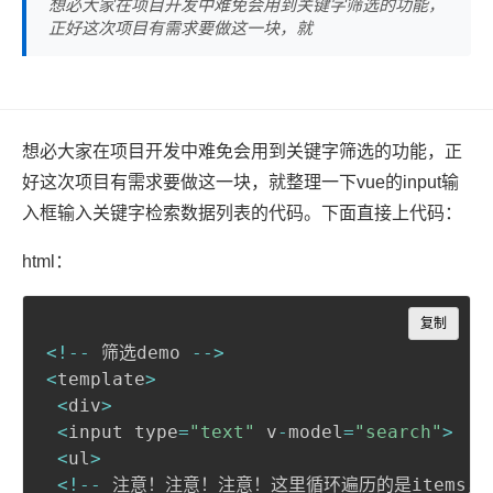
想必大家在项目开发中难免会用到关键字筛选的功能，
正好这次项目有需求要做这一块，就
想必大家在项目开发中难免会用到关键字筛选的功能，正
好这次项目有需求要做这一块，就整理一下vue的input输
入框输入关键字检索数据列表的代码。下面直接上代码：
html：
Copy
复制
<
!
--
 筛选demo 
--
>
<
template
>
<
div
>
<
input type
=
"text"
 v
-
model
=
"search"
>
<
ul
>
<
!
--
 注意！注意！注意！这里循环遍历的是items，不