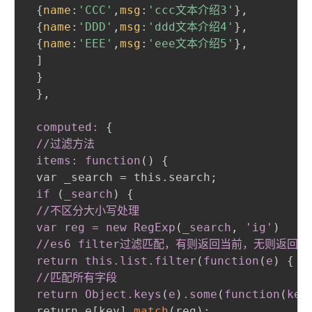
{
name
:
'CCC'
,
msg
:
'ccc文本介绍3'
}
,
{
name
:
'DDD'
,
msg
:
'ddd文本介绍4'
}
,
{
name
:
'EEE'
,
msg
:
'eee文本介绍5'
}
,
 ]

}
}
,
 computed:
{
//过滤方法

 items: function
(
)
{
 var _search = this.search
;
if 
(
_search
)
{
//不区分大小写处理

 var reg = new RegExp
(
_search
,
 'ig'
)
 //es6 filter过滤匹配，有则返回当前，无则返回所有
 return this
.list
.filter
(
function
(
e
)
{
//匹配所有字段

 return Object
.keys
(
e
)
.some
(
function
(
key
 return e[key].
match
(
reg
)
;