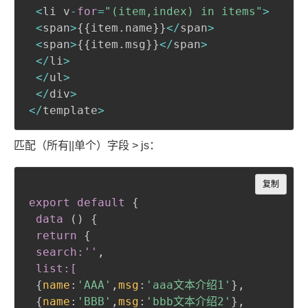
<
li v
-
for
=
"(item,index) in items"
>
<
span
>
{
{
item
.
name
}
}
<
/
span
>
<
span
>
{
{
item
.
msg
}
}
<
/
span
>
<
/
li
>
<
/
ul
>
<
/
div
>
<
/
template
>
匹配（所有||单个）字段 > js：
Copy
复制
export default
{
data 
(
)
{
return
{
search:''
,
 list:[
{
name
:
'AAA'
,
msg
:
'aaa文本介绍1'
}
,
{
name
:
'BBB'
,
msg
:
'bbb文本介绍2'
}
,