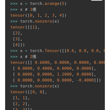
>>>
 x 
=
 torch
.
arange
(
5
)
>>>
 x # 
1
tensor
(
[
0
,
1
,
2
,
3
,
4
]
)
>>>
 torch
.
nonzero
(
x
)
tensor
(
[
[
1
]
,
[
2
]
,
[
3
]
,
[
4
]
]
)
>>>
 x 
=
 torch
.
Tensor
(
[
[
0.6
,
0.0
,
0.0
,
0.
>>>
 x # 
2
tensor
(
[
[
0.6000
,
0.0000
,
0.0000
,
0.0000
[
0.0000
,
0.4000
,
0.0000
,
0.0000
]
,
[
0.0000
,
0.0000
,
1.2000
,
0.0000
]
,
[
0.0000
,
0.0000
,
0.0000
,
-
0.4000
]
]
)
>>>
 torch
.
nonzero
(
x
)
tensor
(
[
[
0
,
0
]
,
[
1
,
1
]
,
[
2
,
2
]
,
[
3
,
3
]
]
)