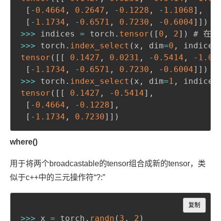
[
-
0.4664
,
0.2647
,
-
0.1228
,
-
1.1068
]
,
[
-
1.1734
,
-
0.6571
,
0.7230
,
-
0.6004
]
]
)
>>>
 indices 
=
 torch
.
tensor
(
[
0
,
2
]
)
>>>
 torch
.
index_select
(
x
,
 dim
=
0
,
 indices
tensor
(
[
[
0.1427
,
0.0231
,
-
0.5414
,
-
1.00
[
-
1.1734
,
-
0.6571
,
0.7230
,
-
0.6004
]
]
)
>>>
 torch
.
index_select
(
x
,
 dim
=
1
,
 indices
tensor
(
[
[
0.1427
,
-
0.5414
]
,
[
-
0.4664
,
-
0.1228
]
,
[
-
1.1734
,
0.7230
]
]
)
where()
用于将两个broadcastable的tensor组合成新的tensor，类
似于c++中的三元操作符“?:”
Copy
复制
>>>
 x 
=
 torch
.
randn
(
3
,
2
)