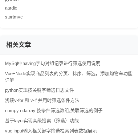
aardio
startmvc
相关文章
MySql中having字句对组记录进行筛选使用说明
Vue+Node实现商品列表的分页、排序、筛选，添加购物车功能
详解
python实现按关键字筛选日志文件
浅谈v-for 和 v-if 并用时筛选条件方法
numpy ndarray 按条件筛选数组,关联筛选的例子
基于layui实现高级搜索（筛选）功能
vue input输入框关键字筛选检索列表数据展示