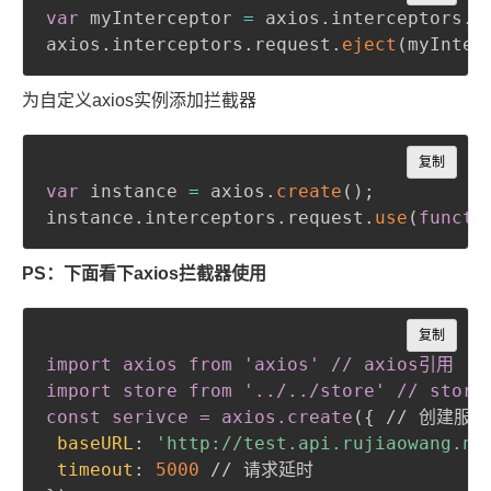
var
 myInterceptor 
=
 axios
.
interceptors
.
r
axios
.
interceptors
.
request
.
eject
(
myInter
为自定义axios实例添加拦截器
Copy
复制
var
 instance 
=
 axios
.
create
(
)
;
instance
.
interceptors
.
request
.
use
(
functi
PS：下面看下axios拦截器使用
Copy
复制
import axios from 'axios' // axios引用

import store from '../../store' // store
const serivce = axios
.create
(
{
 // 创建服务

baseURL
:
'http://test.api.rujiaowang.ne
timeout
:
5000