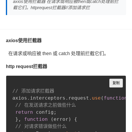
axios使用拦截器 在请求或响应被then或catch处理前拦
截它们。httprequest拦截器//添加请求拦
axios使用拦截器
在请求或响应被 then 或 catch 处理前拦截它们。
http request拦截器
Copy
复制
// 添加请求拦截器
axios
.
interceptors
.
request
.
use
(
function
// 在发送请求之前做些什么
return
 config
;
}
,
function
(
error
)
{
// 对请求错误做些什么