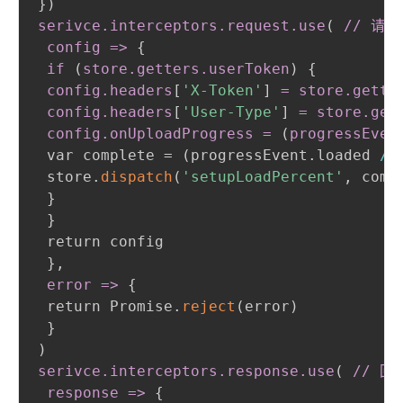
}
)
serivce
.interceptors
.request
.use
(
 // 请求
 config =
>
{
if 
(
store
.getters
.userToken
)
{
config
.headers
[
'X-Token'
]
 = store
.gette
 config
.headers
[
'User-Type'
]
 = store
.get
 config
.onUploadProgress
 = 
(
progressEven
 var complete = 
(
progressEvent.loaded 
/
 
 store.
dispatch
(
'setupLoadPercent'
,
 comp
}
}
 return config

}
,
 error =
>
{
 return Promise.
reject
(
error
)
}
)
serivce
.interceptors
.response
.use
(
 // 
 response =
>
{