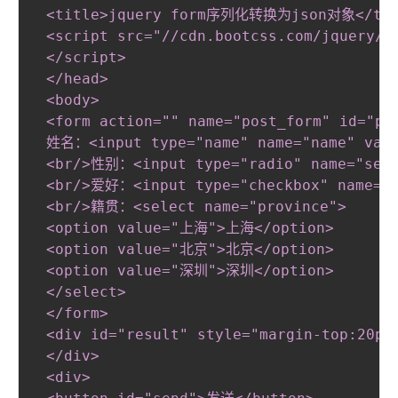
 <title
>
jquery form序列化转换为json对象</tit
 <script src="//cdn
.bootcss
.com
/jquery/3
 </script
>
 </head
>
 <body
>
 <form action="" name="post_form" id="po
 姓名：<input type="name" name="name" val
 <br/
>
性别：<input type="radio" name="sex"
 <br/
>
爱好：<input type="checkbox" name="
 <br/
>
籍贯：<select name="province"
>
 <option value="上海"
>
上海</option
>
 <option value="北京"
>
北京</option
>
 <option value="深圳"
>
深圳</option
>
 </select
>
 </form
>
 <div id="result" style="margin-top
:20px
 </div
>
 <div
>