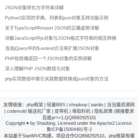
JSON对象转化为字符串详解
Python3实现的字典、列表和json对象互转功能示例
关于TypeScript中import JSON的正确姿势详解
详解JavaScript中js对象与JSON格式字符串的相互转换
浅谈jQuery中的$.extend方法来扩展JSON对象
PHP给前端返回一个JSON对象的实例讲解
深入理解PHP JSON数组与对象
php实现数组中索引关联数据转换成json对象的方法
友情链接：
php框架
|
轻量BBS
|
shoploop
|
aardio
|
当当猫资源网
|
codemold
输送机厂家
|
皮带机
|
堆取料机
|
隐私政策
(链接要求
百度pr>=1,QQ858292510)
Copyright
♥
by
Shaobing
. Licensed under the
Apache2 License
.
鲁ICP备15004481号-2
本站基于StartMVC构建，项目合作QQ858292510，php框架有哪