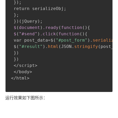
}
)
;
 return serializeObj
;
}
;
}
)
(
jQuery
)
;
$
(
document
)
.ready
(
function
(
)
{
$
(
"
#send
"
)
.click
(
function
(
)
{
 var post_data=$
(
"#post_form"
)
.
serialize
 $
(
"#result"
)
.
html
(
JSON.
stringify
(
post_d
}
)
}
)
 </script>

 </body>

</html>

运行效果如下图所示：