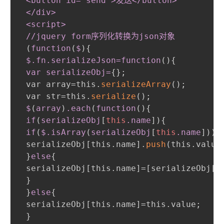
 <button id="send"
>
发送</button
>
 </div
>
 <script
>
 //jquery form序列化转换为json对象

(
function
(
$
)
{
$
.fn
.serializeJson
=function
(
)
{
var serializeObj=
{
}
;
 var array=this.
serializeArray
(
)
;
 var str=this.
serialize
(
)
;
$
(
array
)
.each
(
function
(
)
{
if
(
serializeObj
[
this
.name
]
)
{
if
(
$
.isArray
(
serializeObj
[
this
.name
]
)
)
{
 serializeObj[this.name].
push
(
this.value
}
else
{
 serializeObj[this.name]=[serializeObj[t
}
}
else
{
 serializeObj[this.name]=this.value
;
}