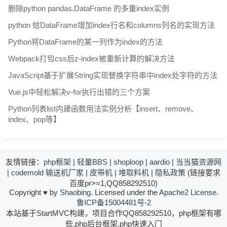
删除python pandas.DataFrame 的多重index实例
python 给DataFrame增加index行名和columns列名的实现方法
Python将DataFrame的某一列作为index的方法
Webpack打包css后z-index被重新计算的解决方法
JavaScript基于扩展String实现替换字符串中index处字符的方法
Vue.js中轻松解决v-for执行出错的三个方案
Python列表list内建函数用法实例分析【insert、remove、
index、pop等】
友情链接：
php框架
|
轻量BBS
|
shoploop
|
aardio
|
当当猫资源网
|
codemold
输送机厂家
|
皮带机
|
堆取料机
|
隐私政策
(链接要求
百度pr>=1,QQ858292510)
Copyright
♥
by
Shaobing
. Licensed under the
Apache2 License
.
鲁ICP备15004481号-2
本站基于StartMVC构建，项目合作QQ858292510，php框架有哪
些,php后台框架,php快速入门