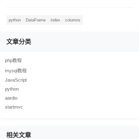
python
DataFrame
index
columns
文章分类
php教程
mysql教程
JavaScript
python
aardio
startmvc
相关文章